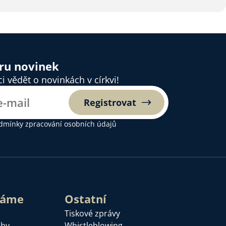
ěru novinek
 vědět o novinkách v církvi!
Registrovat
dmínky zpracování osobních údajů
láme
Ostatní
Tiskové zprávy
žby
Whistleblowing