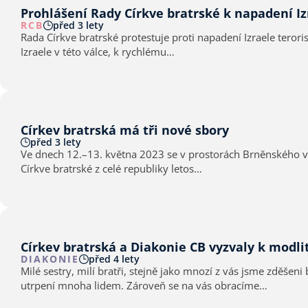
Prohlášení Rady Církve bratrské k napadení Iz
RCB
před 3 lety
Rada Církve bratrské protestuje proti napadení Izraele teroristy Hamásu. Ods
Izraele v této válce, k rychlému…
Církev bratrská má tři nové sbory
před 3 lety
Ve dnech 12.–13. května 2023 se v prostorách Brněnského vý
Církve bratrské z celé republiky letos…
Církev bratrská a Diakonie CB vyzvaly k modli
DIAKONIE
před 4 lety
Milé sestry, milí bratři, stejně jako mnozí z vás jsme zděšeni brutálním napadením Ukrajiny ruskými vojsky. Tento zlý a dopředu promýšlený krok nemá žádné ospravedlnění a přinese
utrpení mnoha lidem. Zároveň se na vás obracíme…