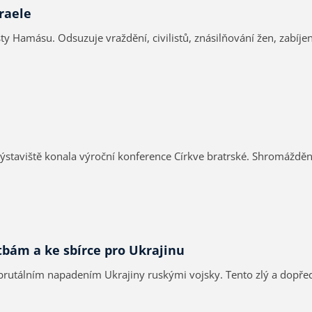
raele
uzuje vraždění, civilistů, znásilňování žen, zabíjení dětí a braní rukojmí. Vyzýv
staviště konala výroční konference Církve bratrské. Shromážděn
tbám a ke sbírce pro Ukrajinu