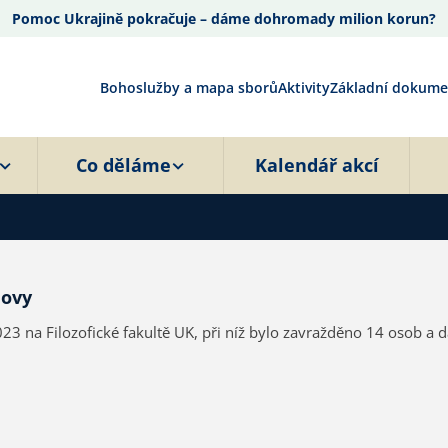
Pomoc Ukrajině pokračuje – dáme dohromady milion korun?
Bohoslužby a mapa sborů
Aktivity
Základní dokume
Co děláme
Kalendář akcí
lovy
2023 na Filozofické fakultě UK, při níž bylo zavražděno 14 osob a 