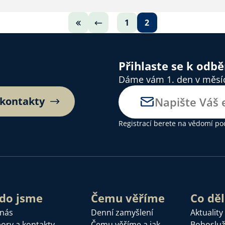
1
2
Přihlaste se k odb
Dáme vám 1. den v měsíci
 kontakty
Registrací berete na vědomí
po
do jsme
Čemu věříme
Co dě
 nás
Denní zamyšlení
Aktuality
ory a kontakty
Čemu věříme a jak
Bohoslu