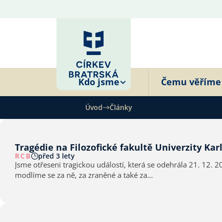
Kdo jsme
Čemu věříme
Úvod
Články
Tragédie na Filozofické fakultě Univerzity Kar
RCB
před 3 lety
Jsme otřeseni tragickou událostí, která se odehrála 21. 12. 
modlíme se za ně, za zraněné a také za…