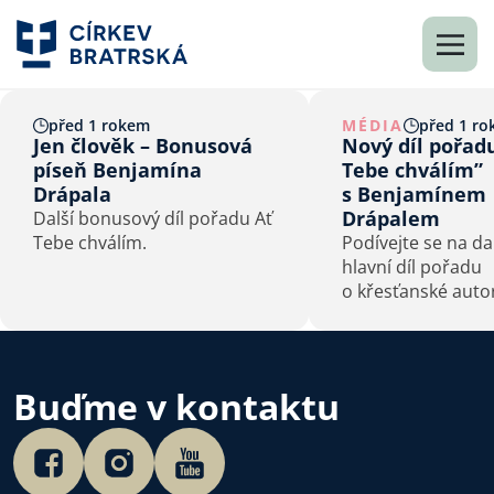
před 1 rokem
MÉDIA
před 1 r
Jen člověk – Bonusová
Nový díl pořad
píseň Benjamína
Tebe chválím”
Drápala
s Benjamínem
Drápalem
Další bonusový díl pořadu Ať
Tebe chválím.
Podívejte se na da
hlavní díl pořadu
o křesťanské aut
s Benajmínem Dr
Buďme v kontaktu