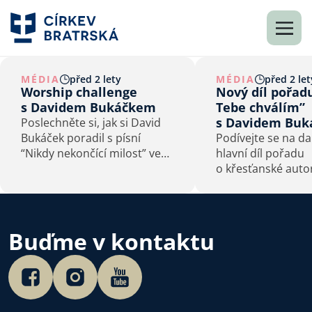
MÉDIA
před 2 lety
MÉDIA
před 2 let
Worship challenge
Nový díl pořad
s Davidem Bukáčkem
Tebe chválím”
s Davidem Bu
Poslechněte si, jak si David
Bukáček poradil s písní
Podívejte se na da
“Nikdy nekončící milost” ve
hlavní díl pořadu
svém stylu!
o křesťanské aut
s Davidem Bukáč
z Křesťanského sp
Praha.
Buďme v kontaktu