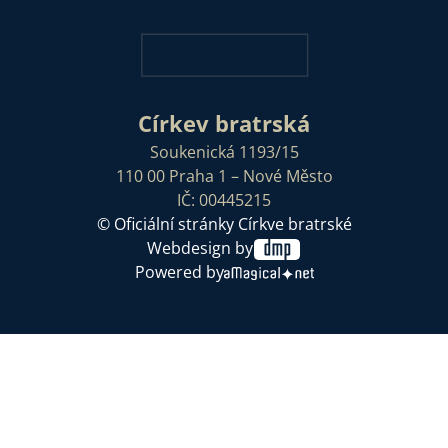
Církev bratrská
Soukenická 1193/15
110 00 Praha 1 – Nové Město
IČ: 00445215
© Oficiální stránky Církve bratrské
Webdesign by
Powered by