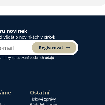
ěru novinek
 vědět o novinkách v církvi!
Registrovat
dmínky zpracování osobních údajů
láme
Ostatní
Tiskové zprávy
žby
Whistleblowing