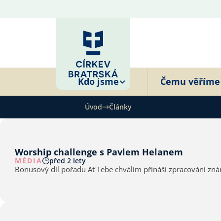
Kdo jsme
Čemu věříme
Úvod
Články
Worship challenge s Pavlem Helanem
MÉDIA
před 2 lety
Bonusový díl pořadu Ať Tebe chválím přináší zpracování zná