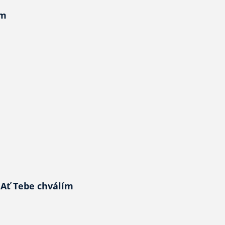
ím
 Ať Tebe chválím