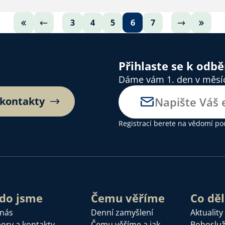
3
4
5
6
7
Přihlaste se k odb
Dáme vám 1. den v měsíci
 kontakty
Registrací berete na vědomí
po
do jsme
Čemu věříme
Co dě
 nás
Denní zamyšlení
Aktuality
ory a kontakty
Čemu věříme a jak
Bohoslu