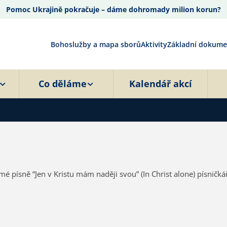
Pomoc Ukrajině pokračuje – dáme dohromady milion korun?
Bohoslužby a mapa sborů
Aktivity
Základní dokume
Co děláme
Kalendář akcí
mé písně “Jen v Kristu mám naději svou” (In Christ alone) písni