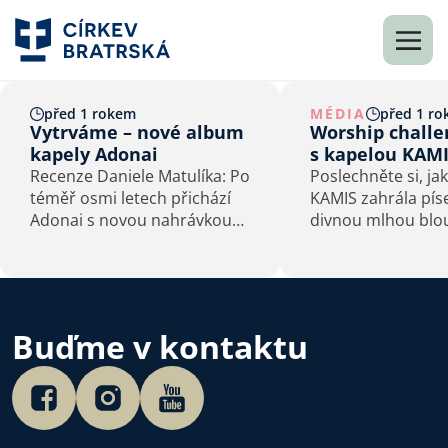
před 1 rokem
MÉDIA
před 1 r
Vytrváme – nové album
Worship challe
kapely Adonai
s kapelou KAM
Recenze Daniele Matulíka: Po
Poslechněte si, ja
téměř osmi letech přichází
KAMIS zahrála pí
Adonai s novou nahrávkou
divnou mlhou blo
Vytrváme. Nechali se ovlivnit
svém stylu!
současnými trendy, nebo
zůstali věrni svému stylu?
Devět nových písní přináší
jasnou odpověď!
Buďme v kontaktu