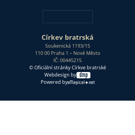
Církev bratrská
Soukenická 1193/15
110 00 Praha 1 – Nové Město
IČ: 00445215
© Oficiální stránky Církve bratrské
Webdesign by
Powered by