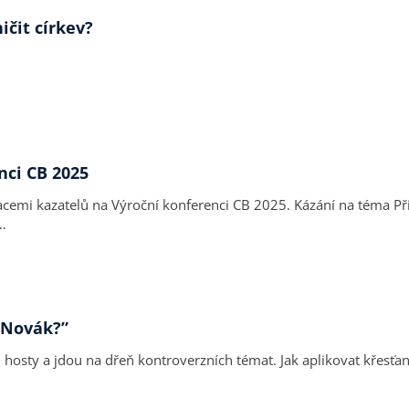
ičit církev?
nci CB 2025
25. Kázání na téma Přijmi požehnání na základě textu Bible Genesis 32,23-33,11
…
 Novák?”
hosty a jdou na dřeň kontroverzních témat. Jak aplikovat křesťa