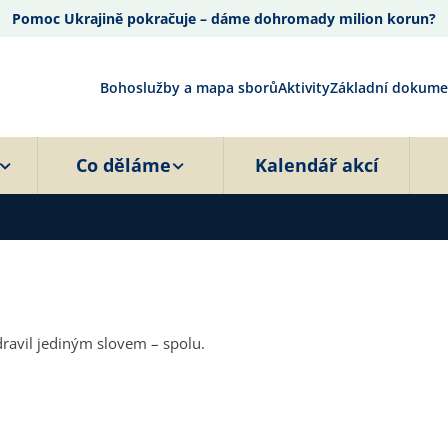
Pomoc Ukrajině pokračuje – dáme dohromady milion korun?
Bohoslužby a mapa sborů
Aktivity
Základní dokume
Co děláme
Kalendář akcí
d pozdravil jediným slovem – spolu.