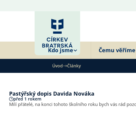
Kdo jsme
Čemu věříme
Úvod
Články
Pastýřský dopis Davida Nováka
před 1 rokem
Milí přátelé, na konci tohoto školního roku bych vás rá