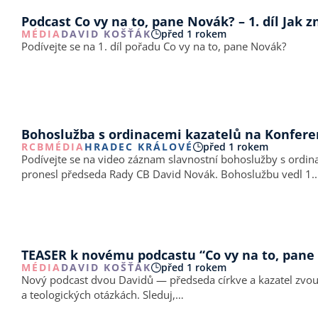
Podcast Co vy na to, pane Novák? – 1. díl Jak zn
MÉDIA
DAVID KOŠŤÁK
před 1 rokem
Podívejte se na 1. díl pořadu Co vy na to, pane Novák?
Bohoslužba s ordinacemi kazatelů na Konfere
RCB
MÉDIA
HRADEC KRÁLOVÉ
před 1 rokem
Podívejte se na video záznam slavnostní bohoslužby s ordinacemi kazatelů na Výroční konferenci CB 20
pronesl předseda Rady CB David Novák. Bohoslužbu vedl 1.
TEASER k novému podcastu “Co vy na to, pane
MÉDIA
DAVID KOŠŤÁK
před 1 rokem
Nový podcast dvou Davidů — předseda církve a kazatel zvou 
a teologických otázkách. Sleduj,…