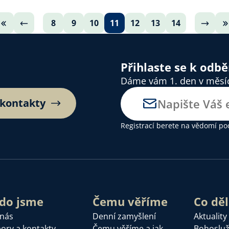
8
9
10
11
12
13
14
Přihlaste se k odb
Dáme vám 1. den v měsíci
 kontakty
Registrací berete na vědomí
po
do jsme
Čemu věříme
Co dě
 nás
Denní zamyšlení
Aktuality
ory a kontakty
Čemu věříme a jak
Bohoslu