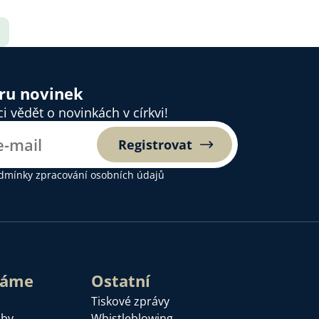
ěru novinek
 vědět o novinkách v církvi!
Registrovat
dmínky zpracování osobních údajů
láme
Ostatní
Tiskové zprávy
žby
Whistleblowing