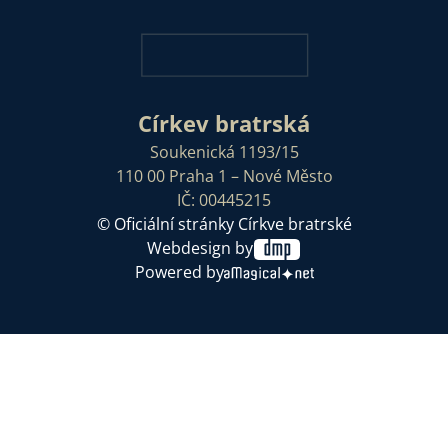
Církev bratrská
Soukenická 1193/15
110 00 Praha 1 – Nové Město
IČ: 00445215
© Oficiální stránky Církve bratrské
Webdesign by
Powered by