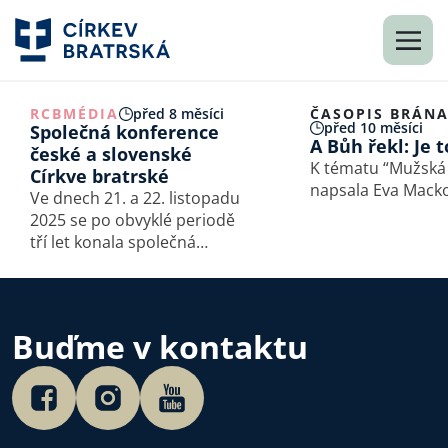
RCB
MÉDIA
před 8 měsíci
ČASOPIS BRÁN
před 10 měsíci
Společná konference
A Bůh řekl: Je 
české a slovenské
K tématu “Mužská
Církve bratrské
napsala Eva Mack
Ve dnech 21. a 22. listopadu
2025 se po obvyklé periodě
tří let konala společná
konference české Církve
bratrské a slovenské Cirkvi
bratskej.
Buďme v kontaktu