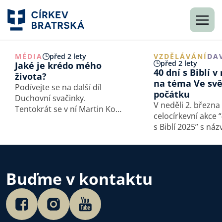
MÉDIA
před 2 lety
VZDĚLÁVÁNÍ
DA
před 2 lety
Jaké je krédo mého
40 dní s Biblí v
života?
na téma Ve svě
Podívejte se na další díl
počátku
Duchovní svačinky.
V neděli 2. března
Tentokrát se v ní Martin Kop
celocírkevní akce 
zamýšlí nad otázkou: Jaké je
s Biblí 2025” s ná
krédo mého života?
světle počátku. D
materiály i odkaz 
biblické studium k
najdete v tomto č
Buďme v kontaktu
Letos se budeme 
prvním třem…