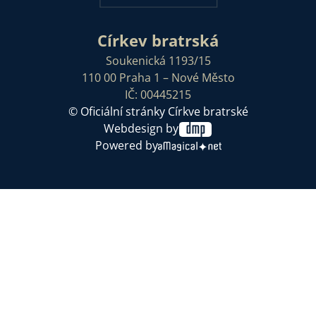
Církev bratrská
Soukenická 1193/15
110 00 Praha 1 – Nové Město
IČ: 00445215
© Oficiální stránky Církve bratrské
Webdesign by
Powered by