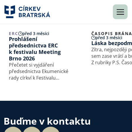
ERC
před 3 měsíci
ČASOPIS BRÁN
před 3 měsíci
Prohlášení
Láska bezpodm
předsednictva ERC
Zítra, nejpozději p
k festivalu Meeting
sem zase vrátí a b
Brno 2026
Z rubriky P.S. Čas
Přečetet si vyjdáření
Brána, napsala Del
předsednictva Ekumenické
Nerková, spisovat
rady církví k Festivalu
Meeting Brno 2026.
Buďme v kontaktu