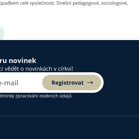
 s úpadkem celé společnosti. Dnešní pedagogové, sociologové,
ěru novinek
 vědět o novinkách v církvi!
Registrovat
dmínky zpracování osobních údajů