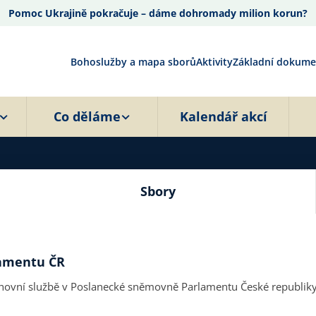
Pomoc Ukrajině pokračuje – dáme dohromady milion korun?
Bohoslužby a mapa sborů
Aktivity
Základní dokume
Co děláme
Kalendář akcí
Sbory
lamentu ČR
hovní službě v Poslanecké sněmovně Parlamentu České republiky