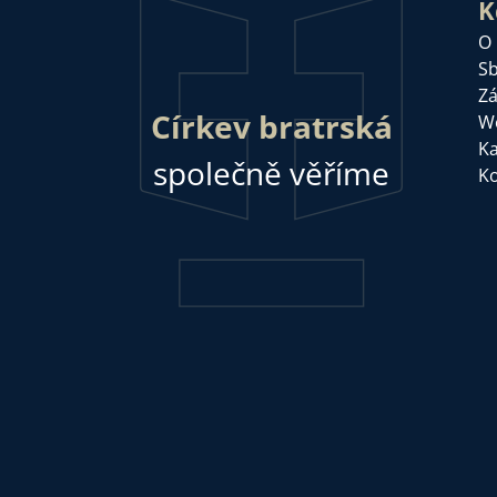
K
O
Sb
Zá
Církev bratrská
W
Ka
společně věříme
Ko