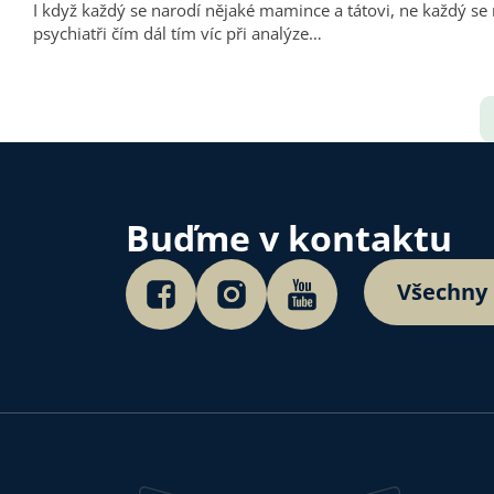
I když každý se narodí nějaké mamince a tátovi, ne každý se 
psychiatři čím dál tím víc při analýze…
Buďme v kontaktu
Všechny