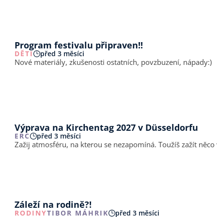
Program festivalu připraven!!
DĚTI
před 3 měsíci
Nové materiály, zkušenosti ostatních, povzbuzení, nápady:)
Výprava na Kirchentag 2027 v Düsseldorfu
ERC
před 3 měsíci
Zažij atmosféru, na kterou se nezapomíná. Toužíš zažít něco
Záleží na rodině?!
RODINY
TIBOR MÁHRIK
před 3 měsíci