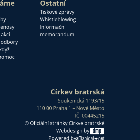
láme
Ostatní
Tiskové zprávy
žby
Whistleblowing
řenosy
Informační
 akcí
memorandum
a odbory
když
pomoc
Církev bratrská
Soukenická 1193/15
110 00 Praha 1 – Nové Město
IČ: 00445215
© Oficiální stránky Církve bratrské
Webdesign by
Powered by