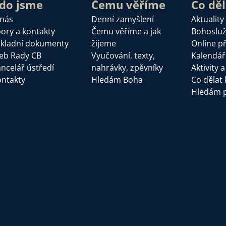
do jsme
Čemu věříme
Co dě
 nás
Denní zamyšlení
Aktuality
ory a kontakty
Čemu věříme a jak
Bohoslu
kladní dokumenty
žijeme
Online p
eb Rady CB
Vyučování, texty,
Kalendář
ncelář ústředí
nahrávky, zpěvníky
Aktivity 
ntakty
Hledám Boha
Co dělat 
Hledám 