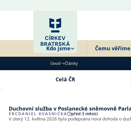
Kdo jsme
Čemu věříme
Úvod
Články
Celá ČR
Duchovní služba v Poslanecké sněmovně Par
ERC
DANIEL KVASNIČKA
před 3 měsíci
V úterý 12. května 2026 byla podepsána nová dohoda o duc