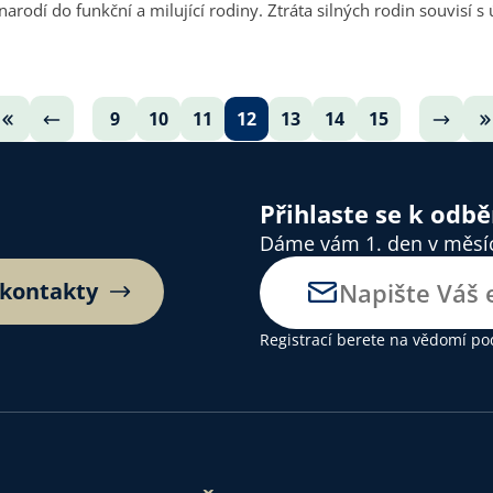
narodí do funkční a milující rodiny. Ztráta silných rodin souvisí
9
10
11
12
13
14
15
Přihlaste se k odb
Dáme vám 1. den v měsíci
 kontakty
Registrací berete na vědomí
po