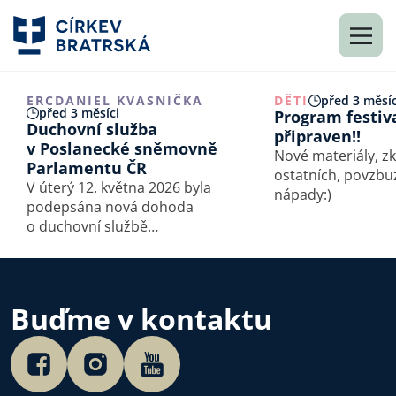
ERC
DANIEL KVASNIČKA
DĚTI
před 3 měsíc
před 3 měsíci
Program festiv
Duchovní služba
připraven!!
v Poslanecké sněmovně
Nové materiály, z
Parlamentu ČR
ostatních, povzbu
V úterý 12. května 2026 byla
nápady:)
podepsána nová dohoda
o duchovní službě
v Poslanecké sněmovně
Parlamentu České republiky.
Buďme v kontaktu