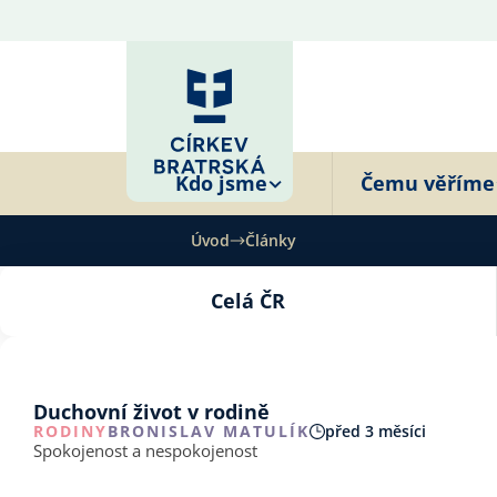
Kdo jsme
Čemu věříme
Úvod
Články
Celá ČR
Duchovní život v rodině
RODINY
BRONISLAV MATULÍK
před 3 měsíci
Spokojenost a nespokojenost