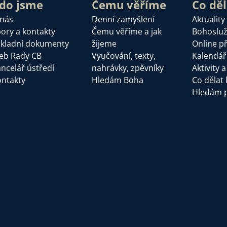
do jsme
Čemu věříme
Co dě
 nás
Denní zamyšlení
Aktuality
ory a kontakty
Čemu věříme a jak
Bohoslu
kladní dokumenty
žijeme
Online p
eb Rady CB
Vyučování, texty,
Kalendář
ncelář ústředí
nahrávky, zpěvníky
Aktivity 
ntakty
Hledám Boha
Co dělat 
Hledám 