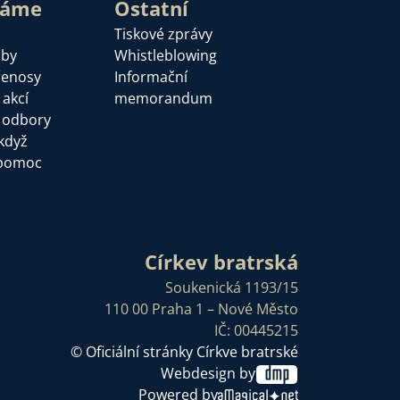
láme
Ostatní
Tiskové zprávy
žby
Whistleblowing
řenosy
Informační
 akcí
memorandum
a odbory
když
pomoc
Církev bratrská
Soukenická 1193/15
110 00 Praha 1 – Nové Město
IČ: 00445215
© Oficiální stránky Církve bratrské
Webdesign by
Powered by