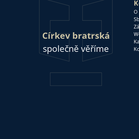
K
O
Sb
Zá
Církev bratrská
W
Ka
společně věříme
Ko