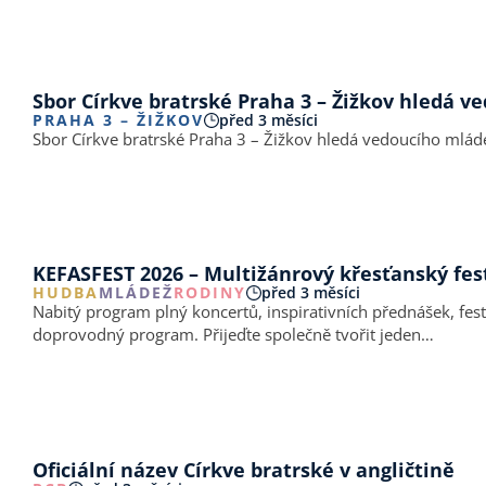
Sbor Církve bratrské Praha 3 – Žižkov hledá 
PRAHA 3 – ŽIŽKOV
před 3 měsíci
Sbor Církve bratrské Praha 3 – Žižkov hledá vedoucího mlá
KEFASFEST 2026 – Multižánrový křesťanský fes
HUDBA
MLÁDEŽ
RODINY
před 3 měsíci
Nabitý program plný koncertů, inspirativních přednášek, festi
doprovodný program. Přijeďte společně tvořit jeden…
Oficiální název Církve bratrské v angličtině