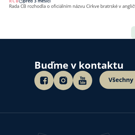
RCB
před 3 měsíci
Rada CB rozhodla o oficiálním názvu Církve bratrské v angličt
Buďme v kontaktu
Všechny