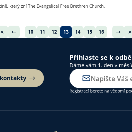
ině, který zní The Evangelical Free Brethren Church.
10
11
12
13
14
15
16
Přihlaste se k odb
Dáme vám 1. den v měsíci
 kontakty
Registrací berete na vědomí
po