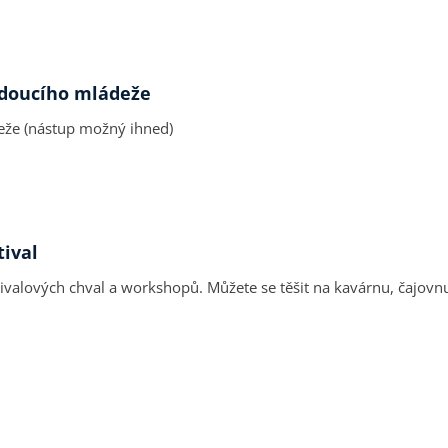
vedoucího mládeže
deže (nástup možný ihned)
tival
valových chval a workshopů. Můžete se těšit na kavárnu, čajovnu, 