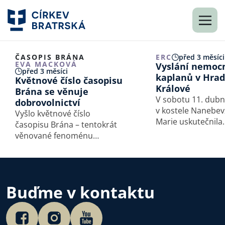
ČASOPIS BRÁNA
ERC
před 3 měsíci
EVA MACKOVÁ
Vyslání nemoc
před 3 měsíci
kaplanů v Hrad
Květnové číslo časopisu
Králové
Brána se věnuje
V sobotu 11. dubn
dobrovolnictví
v kostele Nanebev
Vyšlo květnové číslo
Marie uskutečnila
časopisu Brána – tentokrát
ekumenická boho
věnované fenoménu
vyslání nemocničn
dobrovolnictví.
kaplanů královéh
diecéze a kaplanů 
Ekumenické rady cí
Buďme v kontaktu