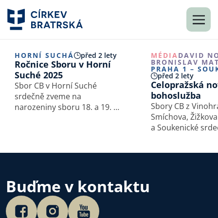
HORNÍ SUCHÁ
před 2 lety
MÉDIA
DAVID N
BRONISLAV MA
Ročnice Sboru v Horní
PRAHA 1 – SOU
Suché 2025
před 2 lety
Celopražská no
Sbor CB v Horní Suché
bohoslužba
srdečně zveme na
Sbory CB z Vinohr
narozeniny sboru 18. a 19. 1.
Smíchova, Žižkova
2025.
a Soukenické srd
na celopražskou 
bohoslužbu, která
konat 1. ledna od 
Sboru CB v Praze 
Buďme v kontaktu
Soukenická 15.