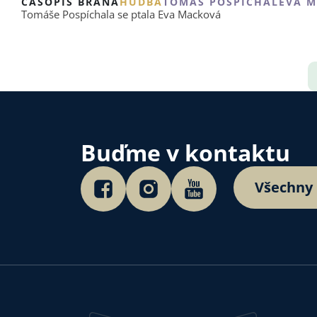
ČASOPIS BRÁNA
HUDBA
TOMÁŠ POSPÍCHAL
EVA 
Tomáše Pospíchala se ptala Eva Macková
Buďme v kontaktu
Všechny