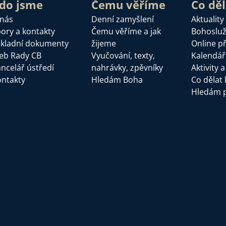
do jsme
Čemu věříme
Co dě
 nás
Denní zamyšlení
Aktuality
ory a kontakty
Čemu věříme a jak
Bohoslu
kladní dokumenty
žijeme
Online p
eb Rady CB
Vyučování, texty,
Kalendář
ncelář ústředí
nahrávky, zpěvníky
Aktivity 
ntakty
Hledám Boha
Co dělat 
Hledám 