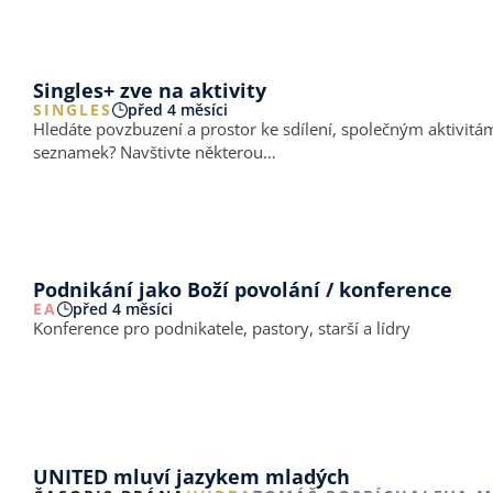
Singles+ zve na aktivity
SINGLES
před 4 měsíci
Hledáte povzbuzení a prostor ke sdílení, společným aktivitám 
seznamek? Navštivte některou…
Podnikání jako Boží povolání / konference
EA
před 4 měsíci
Konference pro podnikatele, pastory, starší a lídry
UNITED mluví jazykem mladých