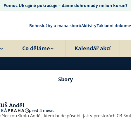
Pomoc Ukrajině pokračuje – dáme dohromady milion korun?
Bohoslužby a mapa sborů
Aktivity
Základní dokume
Co děláme
Kalendář akcí
Sbory
ZUŠ Anděl
CKÁ
PRAHA
před 4 měsíci
leckou školu Anděl, která bude působit jak v prostorách CB Smích