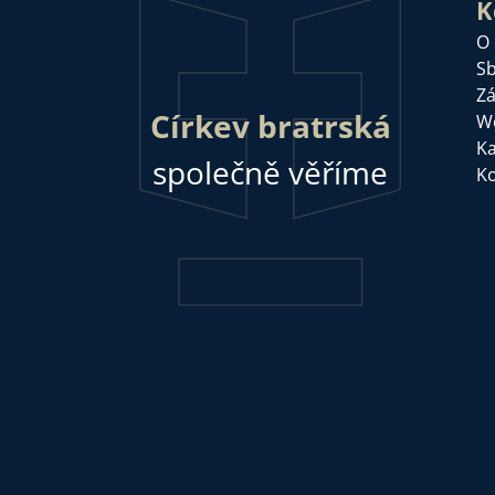
K
O
Sb
Zá
Církev bratrská
W
Ka
společně věříme
Ko