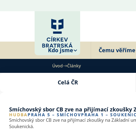
Kdo jsme
Čemu věříme
Úvod
Články
Celá ČR
Smíchovský sbor CB zve na přijímací zkoušky 
HUDBA
PRAHA 5 – SMÍCHOV
PRAHA 1 – SOUKENI
Smíchovský sbor CB zve na přijímací zkoušky na Základní umě
Soukenická.