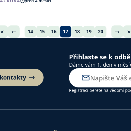
MACKOVÁ
před 4 měsíci
14
15
16
17
18
19
20
Přihlaste se k odb
Dáme vám 1. den v měsíci
 kontakty
Registrací berete na vědomí
po