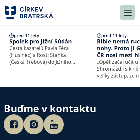
před 11 lety
před 11 lety
Spolek pro Jižní Súdán
Bible nemá ruc
nohy. Proto ji
Cesta kazatelů Pavla Féra
ČR nosí mezi hl
(Husinec) a Rosti Staňka
(Česká Třebová) do Jižního
„Opět začal učit u
Súdánu v lednu r. 2016.
Shromáždil s k ně
veliký zástup, že 
vstoupit na loď na
posadil se v ní a c
byl na břehu. Učil 
mnohému v podob
Buďme v kontaktu
Ve svém učení jim 
„Slyšte! Vyšel…