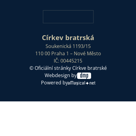
Církev bratrská
Soukenická 1193/15
110 00 Praha 1 – Nové Město
IČ: 00445215
© Oficiální stránky Církve bratrské
Webdesign by
Powered by