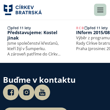
před 11 lety
RCB
před 11 lety
Představujeme: Kostel
INform 2015/08
jinak
Výběr z programu
Jsme společenství křesťanů,
Rady Církve bratr
kteří žijí v Šumperku.
Praha (prosinec 2015)
A zároveň patříme do Církve
stanovila termín
bratrské. Církev a kostel pro
konference Církve
nás není jenom organizace,
svolávané k proje
nebo jen místo z cihel
a případnému sch
a malty, ale hlavně lidé, lidé,
nového Řádu na s
Buďme v kontaktu
kteří žijí život spolu pro…
prosince 