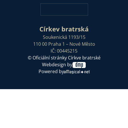
Církev bratrská
Soukenická 1193/15
110 00 Praha 1 – Nové Město
IČ: 00445215
© Oficiální stránky Církve bratrské
Webdesign by
Powered by