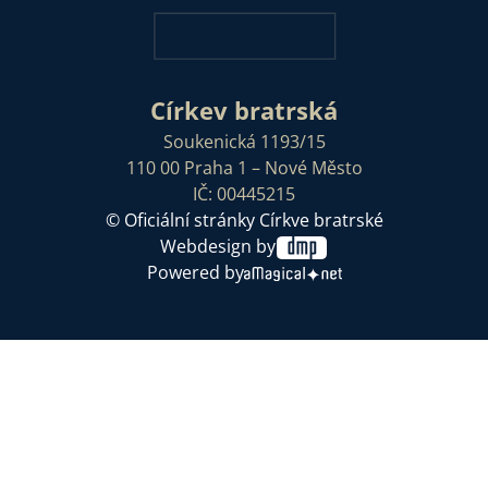
Církev bratrská
Soukenická 1193/15
110 00 Praha 1 – Nové Město
IČ: 00445215
© Oficiální stránky Církve bratrské
Webdesign by
Powered by