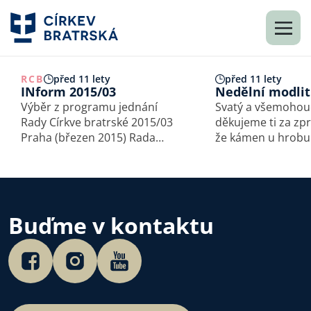
RCB
před 11 lety
před 11 lety
INform 2015/03
Nedělní modli
Výběr z programu jednání
Svatý a všemohouc
Rady Církve bratrské 2015/03
děkujeme ti za zp
Praha (březen 2015) Rada
že kámen u hrobu
vedla rozhovor s vikářem
odvalen. I my máme v cestě
Jiřím Valešem (Frýdlant nad
různé překážky a
Ostravicí), který spolu se
Některé z nich js
svým sborem požádal
těžké. Cítíme se p
o doporučení Rady k udělení
bezmocní. Ale ty
Buďme v kontaktu
volitelnosti…