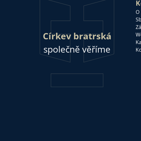
K
O
Sb
Zá
Církev bratrská
W
Ka
společně věříme
Ko