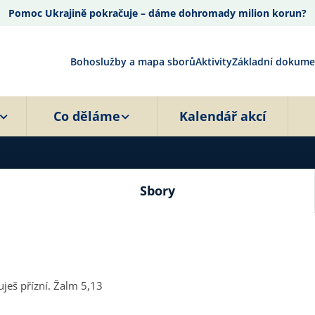
Pomoc Ukrajině pokračuje – dáme dohromady milion korun?
Bohoslužby a mapa sborů
Aktivity
Základní dokume
Co děláme
Kalendář akcí
Sbory
ješ přízní. Žalm 5,13