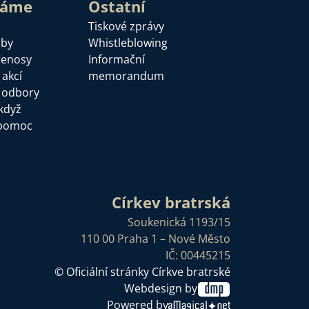
láme
Ostatní
Tiskové zprávy
žby
Whistleblowing
řenosy
Informační
 akcí
memorandum
a odbory
když
pomoc
Církev bratrská
Soukenická 1193/15
110 00 Praha 1 – Nové Město
IČ: 00445215
© Oficiální stránky Církve bratrské
Webdesign by
Powered by