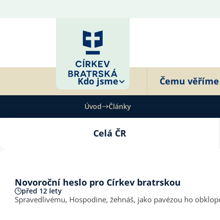
Kdo jsme
Čemu věříme
Úvod
Články
Celá ČR
Novoroční heslo pro Církev bratrskou
před 12 lety
Spravedlivému, Hospodine, žehnáš, jako pavézou ho obklopu