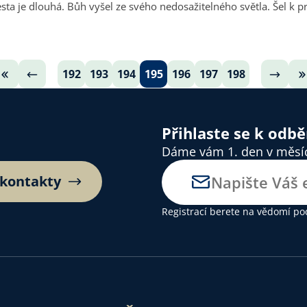
192
193
194
195
196
197
198
Přihlaste se k odb
Dáme vám 1. den v měsíci
 kontakty
Registrací berete na vědomí
po