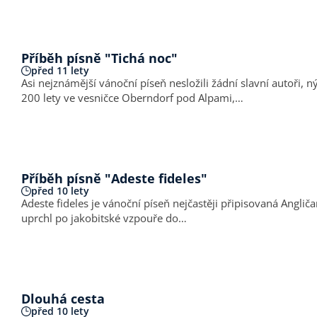
Příběh písně "Tichá noc"
před 11 lety
Asi nejznámější vánoční píseň nesložili žádní slavní autoři, 
200 lety ve vesničce Oberndorf pod Alpami,…
Příběh písně "Adeste fideles"
před 10 lety
Adeste fideles je vánoční píseň nejčastěji připisovaná Angličanu Johnu Francisi Wadeovi a da
uprchl po jakobitské vzpouře do…
Dlouhá cesta
před 10 lety