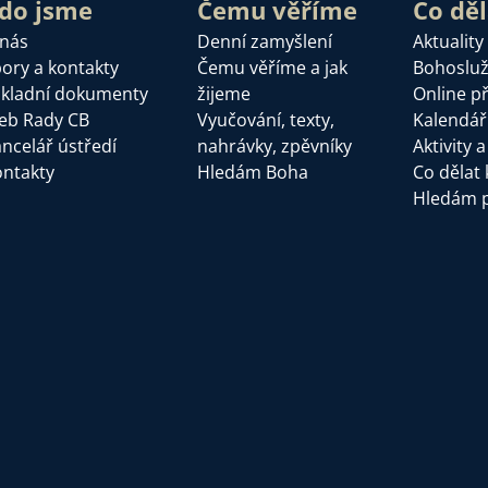
do jsme
Čemu věříme
Co dě
 nás
Denní zamyšlení
Aktuality
ory a kontakty
Čemu věříme a jak
Bohoslu
kladní dokumenty
žijeme
Online p
eb Rady CB
Vyučování, texty,
Kalendář
ncelář ústředí
nahrávky, zpěvníky
Aktivity 
ntakty
Hledám Boha
Co dělat 
Hledám 