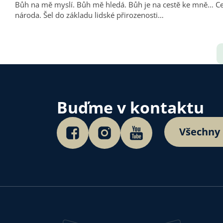
Bůh na mě myslí. Bůh mě hledá. Bůh je na cestě ke mně… Cesta je dlouhá. Bůh vyšel ze svého nedosažitelného světla. Šel k prorokům a vešel do jejich slov… Vešel do života vyvoleného
národa. Šel do základu lidské přirozenosti…
Buďme v kontaktu
Všechny