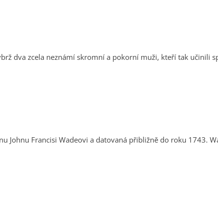
nýbrž dva zcela neznámí skromní a pokorní muži, kteří tak učinili 
tovaná přibližně do roku 1743. Wade byl katolický laik, učitel hudby a latiny, který v roce 1745