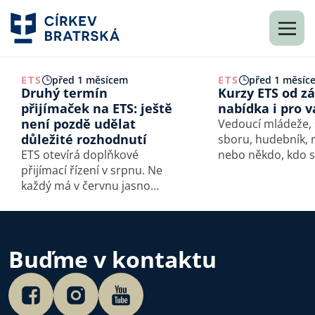
ETS
před 1 měsícem
ETS
před 1 měsíc
Druhý termín
Kurzy ETS od zá
přijímaček na ETS: ještě
nabídka i pro v
není pozdě udělat
Vedoucí mládeže, 
důležité rozhodnutí
sboru, hudebník, 
ETS otevírá doplňkové
nebo někdo, kdo s
přijímací řízení v srpnu. Ne
učí nést odpověd
každý má v červnu jasno
právě pro takové 
a možná je tohle příležitost
otevírá ETS od zář
právě pro ty, kdo ještě
kurzů. Přinášíme 
hledají svou cestu —
přehled příležitost
podobně jako naše
mohou které moh
Buďme v kontaktu
studentka Nina, která
konkrétním…
původně mířila na
psychologii, ale…