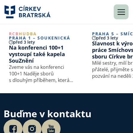
RCB
HUDBA
PRAHA 5 – SMÍ
PRAHA 1 – SOUKENICKÁ
před 3 lety
před 3 lety
Slavnost k výro
Na konferenci 100+1
práce Smíchov
vystoupí také kapela
sboru Církve b
SouZnění
Milé sestry, milí br
Zveme vás na konferenci
přátelé, přijměte 
100+1 Naděje sborů
pozvání na neděli 2
s dlouhým příběhem, která
2023 na slavnostní
se uskuteční 4.11. ve sboru
příležitosti 130 le
Církve bratrské na Praze 1
Smíchovského sbo
v ulici Soukenická 15. Kromě
bratrské. Setkání
vzácných hostů si budete
v naší modlitebně
Buďme v kontaktu
moci zazpívat staré i nové
ulici 62/4,…
písně za doprovodu…