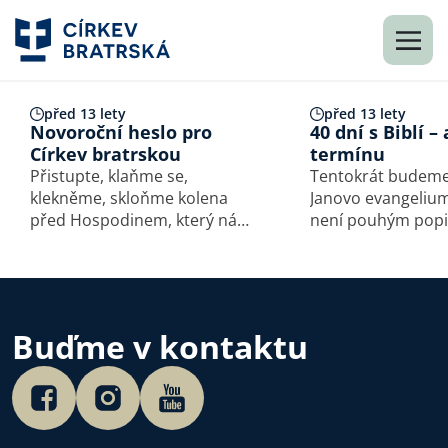
před 13 lety
před 13 lety
Novoroční heslo pro
40 dní s Biblí –
Církev bratrskou
termínu
Přistupte, klaňme se,
Tentokrát budeme
klekněme, skloňme kolena
Janovo evangelium
před Hospodinem, který nás
není pouhým pop
učinil. On je náš Bůh, my lid,
Kristova života; 
jejž on pase, ovce, jež vodí
svědectvím o Boží
svou rukou. Ž 95,6-7
a přesvědčivou o
toho, že Ježíš byl a
Syn, poslaný z ne
Buďme v kontaktu
jako jediný…