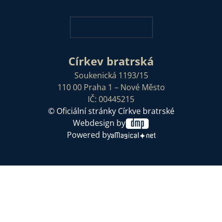
Církev bratrská
Soukenická 1193/15
110 00 Praha 1 – Nové Město
IČ: 00445215
© Oficiální stránky Církve bratrské
Webdesign by
Powered by