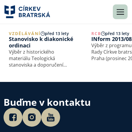
VZDĚLÁVÁNÍ
před 13 lety
RCB
před 13 lety
Stanovisko k diakonické
INform 2013/08
ordinaci
Výběr z programu
Výběr z historického
Rady Církve bratr
materiálu Teologická
Praha (prosinec 2013)
stanoviska a doporučení
Církve bratrské se
Rady Církve bratrské
sešla k posledním
a Studijního odboru
v rámci svého čty
Uveřejňujeme na
mandátu. V otev
pokračování. Vyjádření Rady
rozhovoru zhodno
Církve bratrské otištěno
Buďme v kontaktu
v časopise Brána 1/2006, s. 9
Církev bratrská…