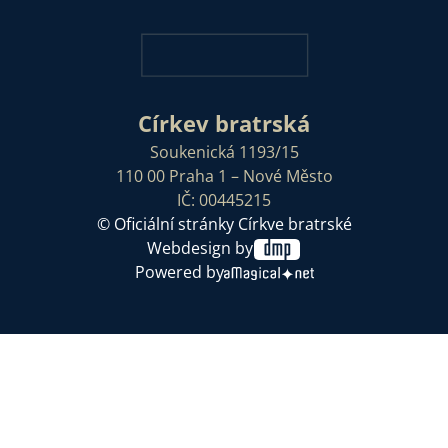
Církev bratrská
Soukenická 1193/15
110 00 Praha 1 – Nové Město
IČ: 00445215
© Oficiální stránky Církve bratrské
Webdesign by
Powered by