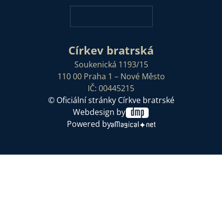
Církev bratrská
Soukenická 1193/15
110 00 Praha 1 – Nové Město
IČ: 00445215
© Oficiální stránky Církve bratrské
Webdesign by
Powered by