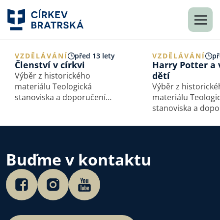
VZDĚLÁVÁNÍ
před 13 lety
VZDĚLÁVÁNÍ
př
Členství v církvi
Harry Potter a
dětí
Výběr z historického
materiálu Teologická
Výběr z historick
stanoviska a doporučení
materiálu Teologi
Rady Církve bratrské
stanoviska a dopo
a Studijního odboru
Rady Církve bratr
Uveřejňujeme na
a Studijního odbo
pokračování. Stanovisko
Uveřejňujeme na
Studijního odboru Rady
pokračování. Vyjádření
Buďme v kontaktu
Církve bratrské
Studijního odbor
k problematice diskutované
Církve bratrské, k
na…
Před několika let