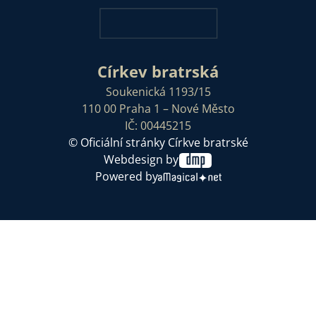
Církev bratrská
Soukenická 1193/15
110 00 Praha 1 – Nové Město
IČ: 00445215
© Oficiální stránky Církve bratrské
Webdesign by
Powered by