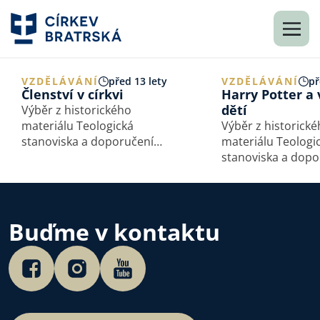
VZDĚLÁVÁNÍ
před 13 lety
VZDĚLÁVÁNÍ
př
Členství v církvi
Harry Potter a
dětí
Výběr z historického
materiálu Teologická
Výběr z historick
stanoviska a doporučení
materiálu Teologi
Rady Církve bratrské
stanoviska a dopo
a Studijního odboru
Rady Církve bratr
Uveřejňujeme na
a Studijního odbo
pokračování. Stanovisko
Uveřejňujeme na
Studijního odboru Rady
pokračování. Vyjádření
Buďme v kontaktu
Církve bratrské
Studijního odbor
k problematice diskutované
Církve bratrské, k
na…
Před několika let