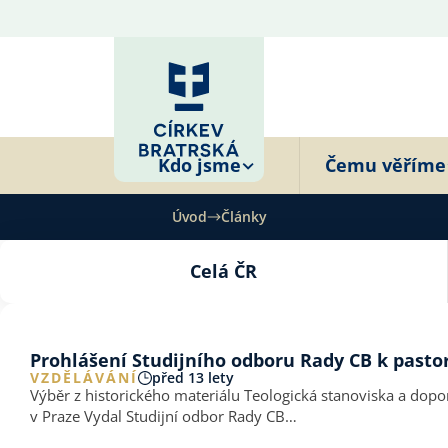
Kdo jsme
Čemu věříme
Úvod
Články
Celá ČR
Prohlášení Studijního odboru Rady CB k pastorá
VZDĚLÁVÁNÍ
před 13 lety
Výběr z historického materiálu Teologická stanoviska a doporučení Rady Církve
v Praze Vydal Studijní odbor Rady CB…