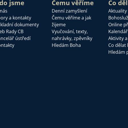
do jsme
Čemu věříme
Co dě
 nás
Denní zamyšlení
Aktuality
ory a kontakty
Čemu věříme a jak
Bohoslu
kladní dokumenty
žijeme
Online p
eb Rady CB
Vyučování, texty,
Kalendář
ncelář ústředí
nahrávky, zpěvníky
Aktivity 
ntakty
Hledám Boha
Co dělat 
Hledám 