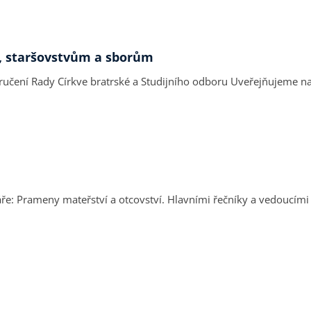
m, staršovstvům a sborům
e bratrské a Studijního odboru Uveřejňujeme na pokračování. Rada Církve bratrské v
a vedoucími seminářů byly MUDr. Vladislav Chvála a PhDr. Ludmila