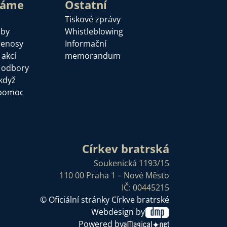
láme
Ostatní
Tiskové zprávy
žby
Whistleblowing
řenosy
Informační
 akcí
memorandum
a odbory
když
pomoc
Církev bratrská
Soukenická 1193/15
110 00 Praha 1 – Nové Město
IČ: 00445215
© Oficiální stránky Církve bratrské
Webdesign by
Powered by