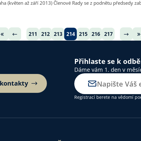
charakteristikou církve. Církev je sice nezávislá na
211
212
213
214
215
216
217
Přihlaste se k odb
Dáme vám 1. den v měsíci
 kontakty
Registrací berete na vědomí
po