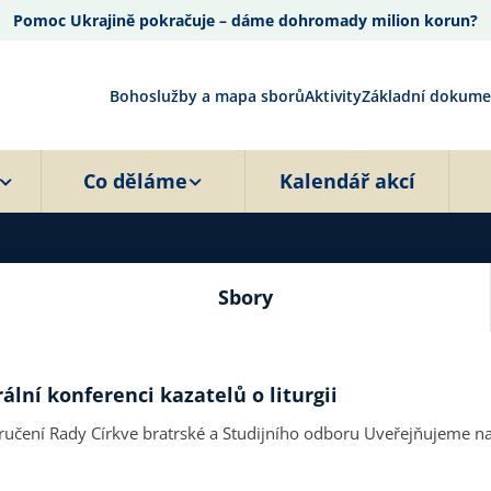
Pomoc Ukrajině pokračuje – dáme dohromady milion korun?
Bohoslužby a mapa sborů
Aktivity
Základní dokume
Co děláme
Kalendář akcí
Sbory
lní konferenci kazatelů o liturgii
 bratrské a Studijního odboru Uveřejňujeme na pokračování. Pastorální konference se 