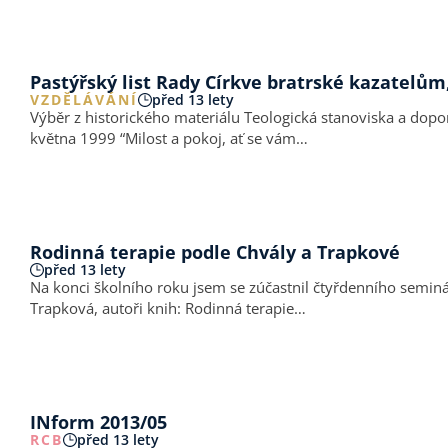
Pastýřský list Rady Církve bratrské kazatelů
VZDĚLÁVÁNÍ
před 13 lety
Výběr z historického materiálu Teologická stanoviska a doporučení Rady Církv
května 1999 “Milost a pokoj, ať se vám…
Rodinná terapie podle Chvály a Trapkové
před 13 lety
Na konci školního roku jsem se zúčastnil čtyřdenního semináře: Prameny mateřství a otcovství. Hlavními řečníky 
Trapková, autoři knih: Rodinná terapie…
INform 2013/05
RCB
před 13 lety