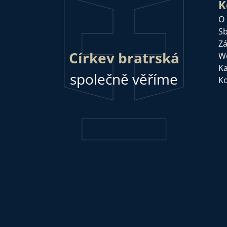
K
O
Sb
Zá
Církev bratrská
W
Ka
společně věříme
Ko