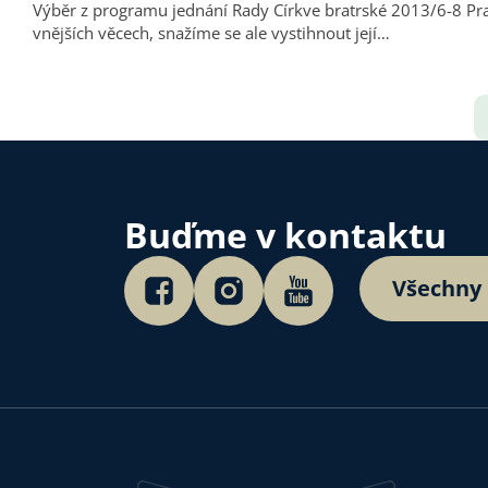
Výběr z programu jednání Rady Církve bratrské 2013/6-8 Praha (květen až září 2013) Členové Rady se z podnětu předsedy zabývali 
vnějších věcech, snažíme se ale vystihnout její…
Buďme v kontaktu
Všechny