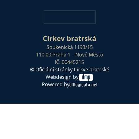
Církev bratrská
Soukenická 1193/15
110 00 Praha 1 – Nové Město
IČ: 00445215
© Oficiální stránky Církve bratrské
Webdesign by
Powered by