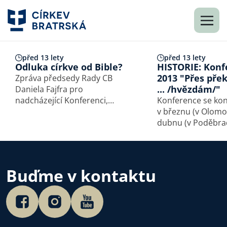
před 13 lety
před 13 lety
Odluka církve od Bible?
HISTORIE: Konf
2013 "Přes pře
Zpráva předsedy Rady CB
... /hvězdám/"
Daniela Fajfra pro
nadcházející Konferenci,
Konference se kon
Brno 2013. Milí bratři, milé
v březnu (v Olomou
sestry! Opět jsme se po roce
dubnu (v Poděbra
sešli jako delegáti sborů naší
Téma bylo: Přes p
církve, abychom společně
…/hvězdám/. Konf
vyjádřili vděčnost Bohu za
byla zaměřena na
vše, co jsme z Jeho milosti…
problematiku roz
Buďme v kontaktu
manželství v církvi,
prevenci, pomoci
v krizi…