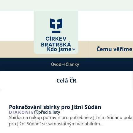
Kdo jsme
Čemu věříme
Úvod
Články
Celá ČR
Pokračování sbírky pro Jižní Súdán
DIAKONIE
před 9 lety
Sbírka na nákup potravin pro potřebné v Jižním Súdánu pokra
pro Jižní Súdán“ se samostatným variabilním…