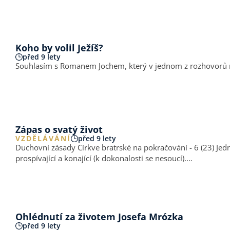
Koho by volil Ježíš?
před 9 lety
Souhlasím s Romanem Jochem, který v jednom z rozhovorů naps
Zápas o svatý život
VZDĚLÁVÁNÍ
před 9 lety
Duchovní zásady Církve bratrské na pokračování - 6 (23) Jednota bratrská, k jejímuž odkazu se vděčně hlásíme, rozlišovala mezi svými členy tři stupně duchovní zralosti: počínající,
prospívající a konající (k dokonalosti se nesoucí).…
Ohlédnutí za životem Josefa Mrózka
před 9 lety