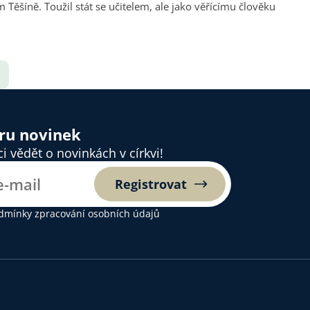
ěšíně. Toužil stát se učitelem, ale jako věřícímu člověku
ěru novinek
 vědět o novinkách v církvi!
Registrovat
dmínky zpracování osobních údajů