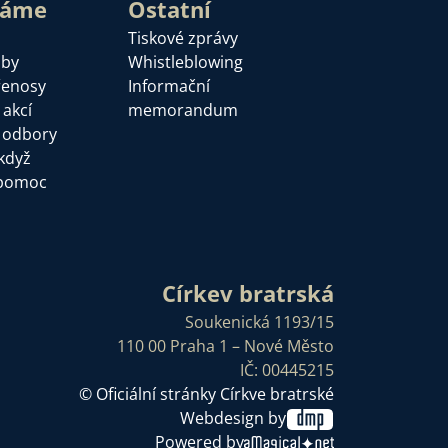
láme
Ostatní
Tiskové zprávy
žby
Whistleblowing
řenosy
Informační
 akcí
memorandum
a odbory
když
pomoc
Církev bratrská
Soukenická 1193/15
110 00 Praha 1 – Nové Město
IČ: 00445215
© Oficiální stránky Církve bratrské
Webdesign by
Powered by