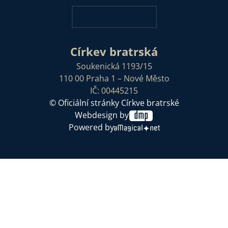
Církev bratrská
Soukenická 1193/15
110 00 Praha 1 – Nové Město
IČ: 00445215
© Oficiální stránky Církve bratrské
Webdesign by
Powered by