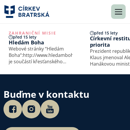
ZAHRANIČNÍ MISIE
před 15 lety
před 15 lety
Církevní restit
Hledám Boha
priorita
Webové stránky “Hledám
Prezident republik
Boha“:
http://www.hledamboha.cz
Klaus jmenoval Al
je součástí křesťanského
Hanákovou minist
mezinárodního projektu,
kultury. Premiér P
jehož cílem je zasáhnout lidi
poté odpoledne u
s posláním evangelia
funkce přímo v síd
prostřednictvím internetu.
ministerstva v No
Buďme v kontaktu
Projekt funguje ve více než
paláci. „Mou absolutní
20 zemích a je dostupný…
prioritou ve funkci
ministryně kultur