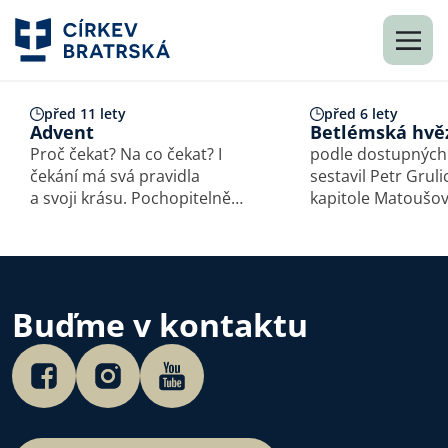
před 11 lety
před 6 lety
Advent
Betlémská hvě
Proč čekat? Na co čekat? I
podle dostupných
čekání má svá pravidla
sestavil Petr Grulich Ve
a svoji krásu. Pochopitelně
kapitole Matoušo
čekáme, že se budeme mít
evangelia je v Bibl
dobře. Člověk čeká – ale co
příběh mudrců, kt
vlastně je to skutečné
základě pozorová
biblické čekání? Čekání je
přišli do Betléma 
i příležitost. Příležitost, jak se
právě narozenému 
Buďme v kontaktu
těšit ze života…
Z pohledu na kter