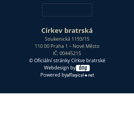
Církev bratrská
Soukenická 1193/15
110 00 Praha 1 – Nové Město
IČ: 00445215
© Oficiální stránky Církve bratrské
Webdesign by
Powered by