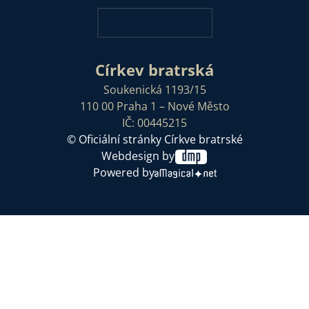
Církev bratrská
Soukenická 1193/15
110 00 Praha 1 – Nové Město
IČ: 00445215
© Oficiální stránky Církve bratrské
Webdesign by
Powered by