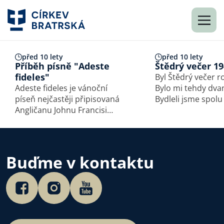
před 10 lety
před 10 lety
Příběh písně "Adeste
Štědrý večer 1
fideles"
Byl Štědrý večer r
Adeste fideles je vánoční
Bylo mi tehdy dvan
píseň nejčastěji připisovaná
Bydleli jsme spol
Angličanu Johnu Francisi
v (německých) Ar
Wadeovi a datovaná
blízko belgických h
přibližně do roku 1743. Wade
jsme na venkově 
byl katolický laik, učitel
domek. Když nás 
hudby a latiny, který v roce
posílal, říkal mně:
Buďme v kontaktu
1745 uprchl po jakobitské
venkově najdete b
vzpouře do…