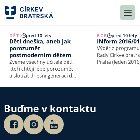
DĚTI
před 10 lety
RCB
před 10 lety
Děti dneška, aneb jak
INform 2016/01
porozumět
Výběr z programu
postmoderním dětem
Rady Církve bratr
Zveme všechny učitele dětí,
Praha (leden 2016) • Ra
kteří chtějí lépe porozumět
vzala na vědomí n
a sloužit dnešní generaci dětí
programu lednov
na jarní konferenci Dětského
pastorální konfer
odboru na téma: Děti
kterou tentokrát p
dneška.
Odbor pro vzdělá
společně s Komisí
Buďme v kontaktu
Zásady a která…