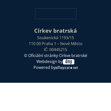
Církev bratrská
Soukenická 1193/15
110 00 Praha 1 – Nové Město
IČ: 00445215
© Oficiální stránky Církve bratrské
Webdesign by
Powered by