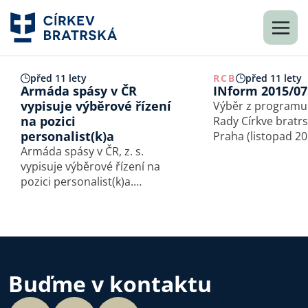
před 11 lety
RCB
před 11 lety
Armáda spásy v ČR
INform 2015/07
vypisuje výběrové řízení
Výběr z programu
na pozici
Rady Církve bratr
personalist(k)a
Praha (listopad 20
Armáda spásy v ČR, z. s.
Listopadové jedná
vypisuje výběrové řízení na
Církve bratrské by
pozici personalist(k)a.
výraznou měrou 
Informace k výběrovému
setkání se seniory
řízení naleznete v níže
jednotlivých senio
přiloženém dokumentu.
celocírkevními pra
Přihlášky do výběrového
Na…
řízení včetně
strukturovaného
Buďme v kontaktu
životopisu…