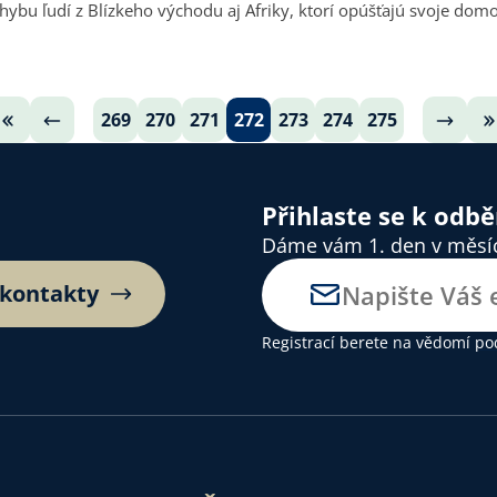
hybu ľudí z Blízkeho východu aj Afriky, ktorí opúšťajú svoje dom
269
270
271
272
273
274
275
Přihlaste se k odb
Dáme vám 1. den v měsíci
 kontakty
Registrací berete na vědomí
po