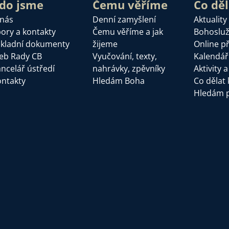
do jsme
Čemu věříme
Co dě
 nás
Denní zamyšlení
Aktuality
ory a kontakty
Čemu věříme a jak
Bohoslu
kladní dokumenty
žijeme
Online p
eb Rady CB
Vyučování, texty,
Kalendář
ncelář ústředí
nahrávky, zpěvníky
Aktivity 
ntakty
Hledám Boha
Co dělat 
Hledám 