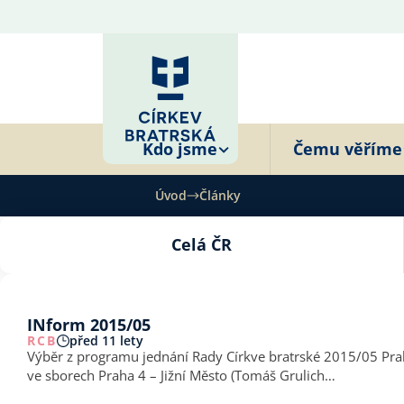
Kdo jsme
Čemu věříme
Úvod
Články
Celá ČR
INform 2015/05
RCB
před 11 lety
Výběr z programu jednání Rady Církve bratrské 2015/05 Praha (květen až září 2015) • RCB schválila provedení volby správce sboru Pr
ve sborech Praha 4 – Jižní Město (Tomáš Grulich…