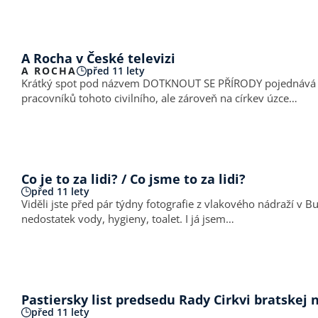
A Rocha v České televizi
A ROCHA
před 11 lety
Krátký spot pod názvem DOTKNOUT SE PŘÍRODY pojednává o př
pracovníků tohoto civilního, ale zároveň na církev úzce…
Co je to za lidi? / Co jsme to za lidi?
před 11 lety
Viděli jste před pár týdny fotografie z vlakového nádraží v 
nedostatek vody, hygieny, toalet. I já jsem…
Pastiersky list predsedu Rady Cirkvi bratskej
před 11 lety