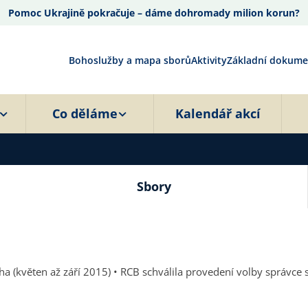
Pomoc Ukrajině pokračuje – dáme dohromady milion korun?
Bohoslužby a mapa sborů
Aktivity
Základní dokume
Co děláme
Kalendář akcí
Sbory
aha 5 – Smíchov (Jan Valeš) a voleb druhých kazatelů