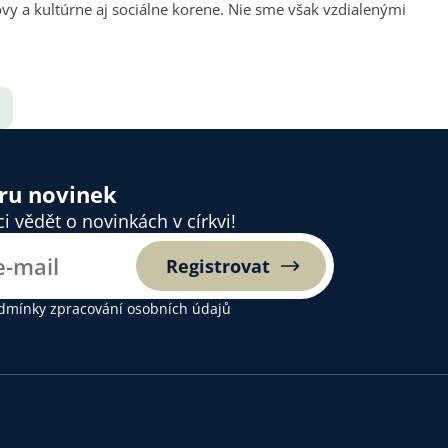
ovy a kultúrne aj sociálne korene. Nie sme však vzdialenými
ěru novinek
 vědět o novinkách v církvi!
Registrovat
dmínky zpracování osobních údajů