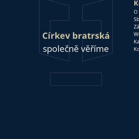
K
O
Sb
Zá
Církev bratrská
W
Ka
společně věříme
Ko