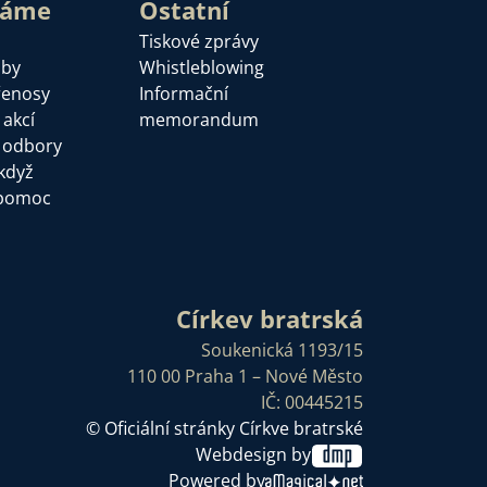
láme
Ostatní
Tiskové zprávy
žby
Whistleblowing
řenosy
Informační
 akcí
memorandum
a odbory
když
pomoc
Církev bratrská
Soukenická 1193/15
110 00 Praha 1 – Nové Město
IČ: 00445215
© Oficiální stránky Církve bratrské
Webdesign by
Powered by