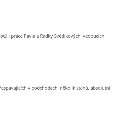
ů i práce Pavla a Radky Světlíkových, vedoucích
přespávajících v podchodech, několik stanů, absolutní