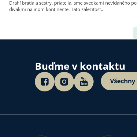
Drahí bratia a sestry, priatelia, sme svedkami nevídaného po
divákmi na inom kontinente. Táto záležitosť…
Buďme v kontaktu
Všechny