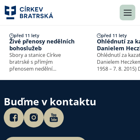
před 11 lety
před 11 lety
Živé přenosy nedělních
Ohlédnutí za 
bohoslužeb
Danielem Hec
Sbory a stanice Církve
Ohlédnutí za kaza
bratrské s přímým
Danielem Heczkem 
přenosem nedělní
1958 – 7. 8. 2015) Daniel
bohoslužby.
Heczko se narodil
Těšíně v kazatelsk
I když od malička s
o Pánu Ježíši, jeho
Buďme v kontaktu
k obrácení byla slo
život…