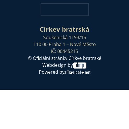
Církev bratrská
Soukenická 1193/15
110 00 Praha 1 – Nové Město
IČ: 00445215
© Oficiální stránky Církve bratrské
Webdesign by
Powered by