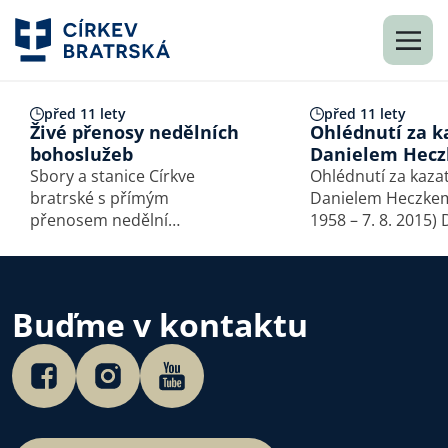
před 11 lety
před 11 lety
Živé přenosy nedělních
Ohlédnutí za 
bohoslužeb
Danielem Hec
Sbory a stanice Církve
Ohlédnutí za kaza
bratrské s přímým
Danielem Heczkem 
přenosem nedělní
1958 – 7. 8. 2015) Daniel
bohoslužby.
Heczko se narodil
Těšíně v kazatelsk
I když od malička s
o Pánu Ježíši, jeho
Buďme v kontaktu
k obrácení byla slo
život…