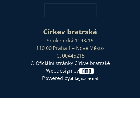
Církev bratrská
Soukenická 1193/15
110 00 Praha 1 – Nové Město
IČ: 00445215
© Oficiální stránky Církve bratrské
Webdesign by
Powered by