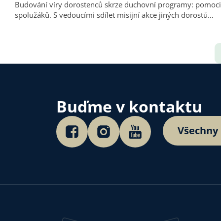
Budování víry dorostenců skrze duchovní programy: pomoci d
spolužáků. S vedoucími sdílet misijní akce jiných dorostů…
Buďme v kontaktu
Všechny