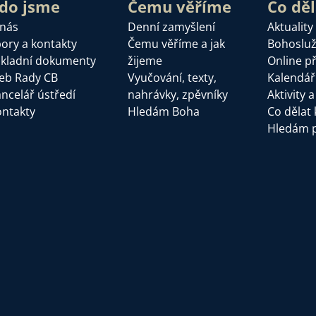
do jsme
Čemu věříme
Co dě
 nás
Denní zamyšlení
Aktuality
ory a kontakty
Čemu věříme a jak
Bohoslu
kladní dokumenty
žijeme
Online p
eb Rady CB
Vyučování, texty,
Kalendář
ncelář ústředí
nahrávky, zpěvníky
Aktivity 
ntakty
Hledám Boha
Co dělat 
Hledám 