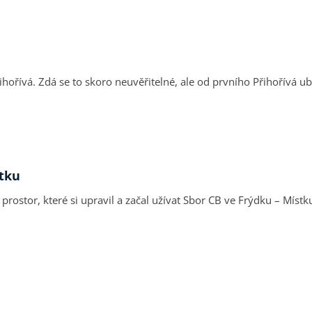
ořívá. Zdá se to skoro neuvěřitelné, ale od prvního Přihořívá ubě
stku
 prostor, které si upravil a začal užívat Sbor CB ve Frýdku – Mís