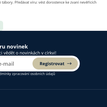
ábory. Předávat víru: vést dorostence ke zvaní nevěřících
ěru novinek
 vědět o novinkách v církvi!
Registrovat
dmínky zpracování osobních údajů