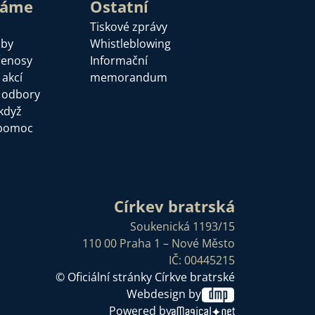
láme
Ostatní
Tiskové zprávy
žby
Whistleblowing
řenosy
Informační
 akcí
memorandum
a odbory
když
pomoc
Církev bratrská
Soukenická 1193/15
110 00 Praha 1 – Nové Město
IČ: 00445215
© Oficiální stránky Církve bratrské
Webdesign by
Powered by