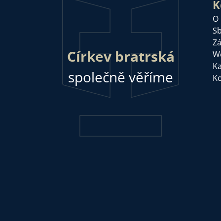
K
O
Sb
Zá
Církev bratrská
W
Ka
společně věříme
Ko