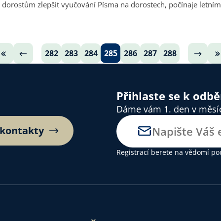
orostům zlepšit vyučování Písma na dorostech, počínaje letními t
282
283
284
285
286
287
288
Přihlaste se k odb
Dáme vám 1. den v měsíci
 kontakty
Registrací berete na vědomí
po