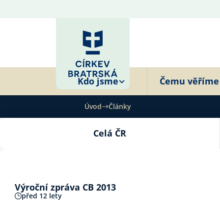
Kdo jsme
Čemu věříme
Úvod
Články
Celá ČR
Výroční zpráva CB 2013
před 12 lety