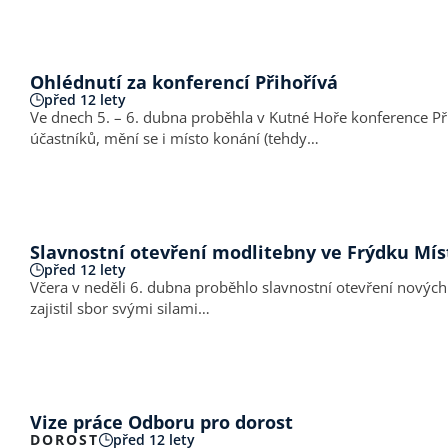
Ohlédnutí za konferencí Přihořívá
před 12 lety
Ve dnech 5. – 6. dubna proběhla v Kutné Hoře konference Přih
účastníků, mění se i místo konání (tehdy…
Slavnostní otevření modlitebny ve Frýdku Mí
před 12 lety
Včera v neděli 6. dubna proběhlo slavnostní otevření nových
zajistil sbor svými silami…
Vize práce Odboru pro dorost
DOROST
před 12 lety