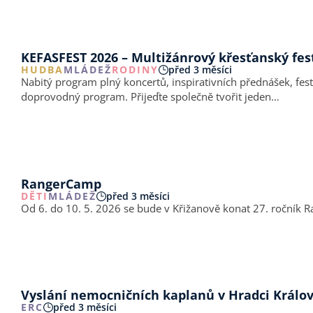
KEFASFEST 2026 – Multižánrový křesťanský fes
HUDBA
MLÁDEŽ
RODINY
před 3 měsíci
Nabitý program plný koncertů, inspirativních přednášek, festi
doprovodný program. Přijeďte společně tvořit jeden…
RangerCamp
DĚTI
MLÁDEŽ
před 3 měsíci
Od 6. do 10. 5. 2026 se bude v Křižanově konat 27. ročník
Vyslání nemocničních kaplanů v Hradci Králo
ERC
před 3 měsíci