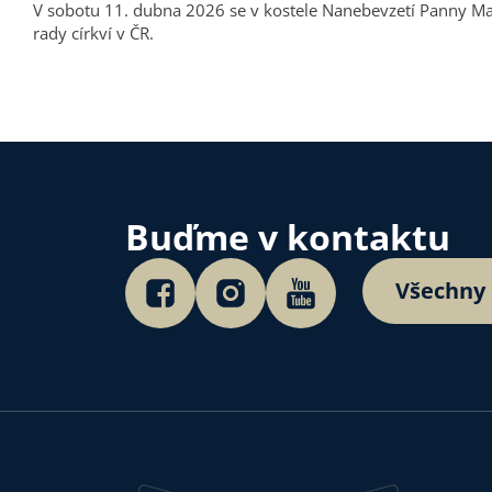
V sobotu 11. dubna 2026 se v kostele Nanebevzetí Panny Ma
rady církví v ČR.
Buďme v kontaktu
Všechny