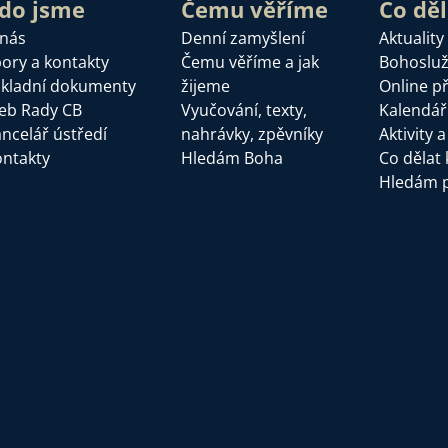
do jsme
Čemu věříme
Co dě
 nás
Denní zamyšlení
Aktuality
ory a kontakty
Čemu věříme a jak
Bohoslu
kladní dokumenty
žijeme
Online p
eb Rady CB
Vyučování, texty,
Kalendář
ncelář ústředí
nahrávky, zpěvníky
Aktivity 
ntakty
Hledám Boha
Co dělat 
Hledám 