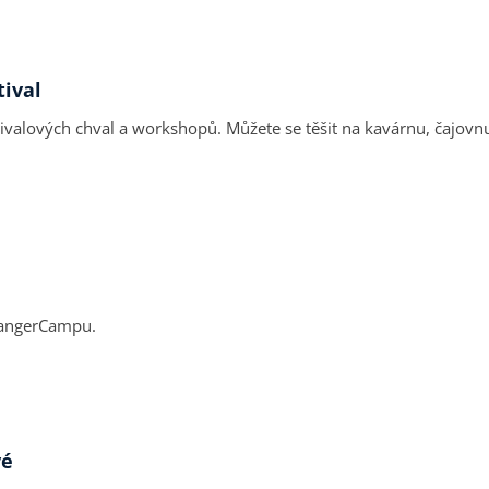
tival
valových chval a workshopů. Můžete se těšit na kavárnu, čajovnu, 
 RangerCampu.
vé