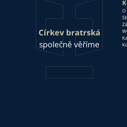
K
O
Sb
Zá
Církev bratrská
W
Ka
společně věříme
Ko