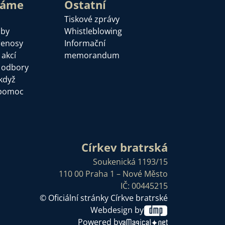
láme
Ostatní
Tiskové zprávy
žby
Whistleblowing
řenosy
Informační
 akcí
memorandum
a odbory
když
pomoc
Církev bratrská
Soukenická 1193/15
110 00 Praha 1 – Nové Město
IČ: 00445215
© Oficiální stránky Církve bratrské
Webdesign by
Powered by