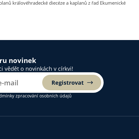
planů královéhradecké diecéze a kaplanů z řad Ekumenické
ěru novinek
 vědět o novinkách v církvi!
Registrovat
dmínky zpracování osobních údajů