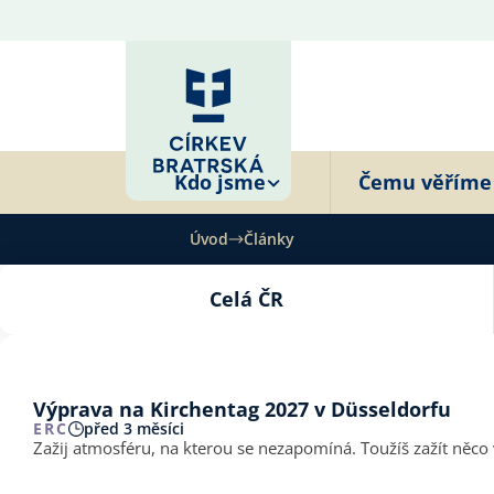
Kdo jsme
Čemu věříme
Úvod
Články
Celá ČR
Výprava na Kirchentag 2027 v Düsseldorfu
ERC
před 3 měsíci
Zažij atmosféru, na kterou se nezapomíná. Toužíš zažít něco