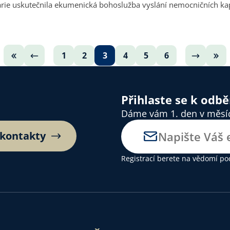
rie uskutečnila ekumenická bohoslužba vyslání nemocničních ka
1
2
3
4
5
6
Přihlaste se k odb
Dáme vám 1. den v měsíci
 kontakty
Registrací berete na vědomí
po