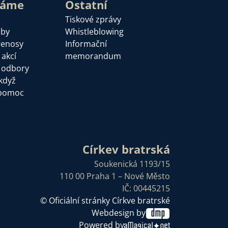
láme
Ostatní
Tiskové zprávy
žby
Whistleblowing
řenosy
Informační
 akcí
memorandum
a odbory
když
pomoc
Církev bratrská
Soukenická 1193/15
110 00 Praha 1 – Nové Město
IČ: 00445215
© Oficiální stránky Církve bratrské
Webdesign by
Powered by