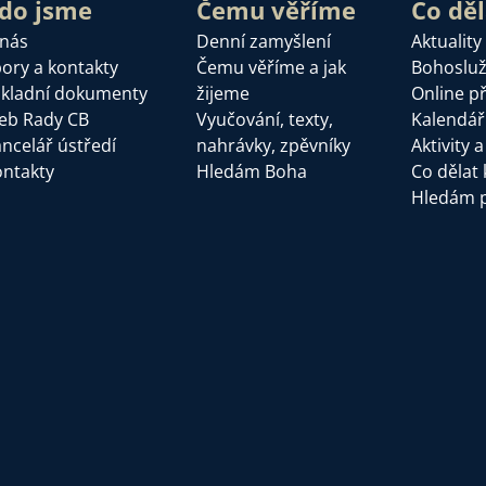
do jsme
Čemu věříme
Co dě
 nás
Denní zamyšlení
Aktuality
ory a kontakty
Čemu věříme a jak
Bohoslu
kladní dokumenty
žijeme
Online p
eb Rady CB
Vyučování, texty,
Kalendář
ncelář ústředí
nahrávky, zpěvníky
Aktivity 
ntakty
Hledám Boha
Co dělat 
Hledám 