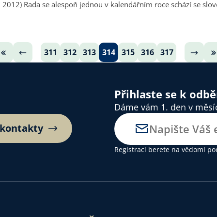
ata patřila reflexe
311
312
313
314
315
316
317
Přihlaste se k odb
Dáme vám 1. den v měsíci
 kontakty
Registrací berete na vědomí
po