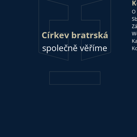
K
O
Sb
Zá
Církev bratrská
W
Ka
společně věříme
Ko