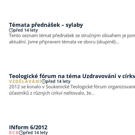
Témata přednášek – sylaby
před 14 lety
Tento seznam témat přednášek se stručným obsahem je pomůck
aktuální. Jsme připraveni témata ve sboru (skupině)…
Teologické fórum na téma Uzdravování v církv
VZDĚLÁVÁNÍ
před 14 lety
2012 se konalo v Soukenické Teologické fórum organizované 
účastníků z různých církví nelitovalo, že…
INform 6/2012
RCB
před 14 lety