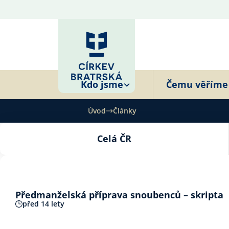
Kdo jsme
Čemu věříme
Úvod
Články
Celá ČR
Předmanželská příprava snoubenců – skripta
před 14 lety