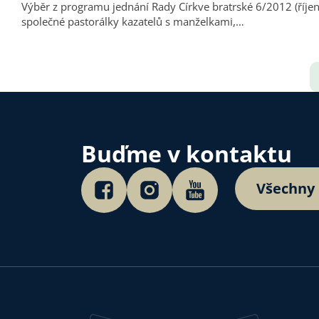
Výběr z programu jednání Rady Církve bratrské 6/2012 (říjen 2012) Rada se alespoň jednou v kalendářním roce schází se slovenskou Radou. Mezi letošní společná tém
společné pastorálky kazatelů s manželkami,…
Buďme v kontaktu
Všechny