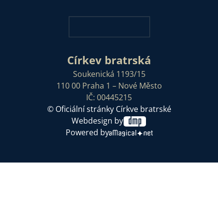
Církev bratrská
Soukenická 1193/15
110 00 Praha 1 – Nové Město
IČ: 00445215
© Oficiální stránky Církve bratrské
Webdesign by
Powered by