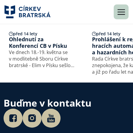
před 14 lety
před 14 lety
Ohlednutí za
Prohlášení k re
Konferencí CB v Písku
hracích autom
a hazardních h
Ve dnech 18.-19. května se
v modlitebně Sboru Církve
Rada Církve bratrs
bratrské - Elim v Písku sešlo
znepokojena, že 
více než 200 delegátů
a již po řadu let n
celostátní Konference CB.
miliardy korun, kt
Hlavním mottem letošního
protečou hracími
jednání bylo téma Kristova
Nejde však jen o v
kříže. Účastníci se na základě
peníze. Za těmito
Buďme v kontaktu
zprávy br.…
obrovskými částk
konkrétní lidé, z n
mnozí…