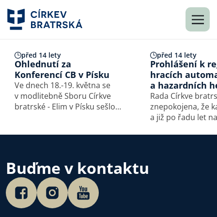
před 14 lety
před 14 lety
Ohlednutí za
Prohlášení k re
Konferencí CB v Písku
hracích autom
a hazardních h
Ve dnech 18.-19. května se
v modlitebně Sboru Církve
Rada Církve bratrs
bratrské - Elim v Písku sešlo
znepokojena, že 
více než 200 delegátů
a již po řadu let n
celostátní Konference CB.
miliardy korun, kt
Hlavním mottem letošního
protečou hracími
jednání bylo téma Kristova
Nejde však jen o v
kříže. Účastníci se na základě
peníze. Za těmito
Buďme v kontaktu
zprávy br.…
obrovskými částk
konkrétní lidé, z n
mnozí…