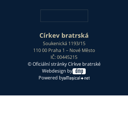
Církev bratrská
Soukenická 1193/15
110 00 Praha 1 – Nové Město
IČ: 00445215
© Oficiální stránky Církve bratrské
Webdesign by
Powered by