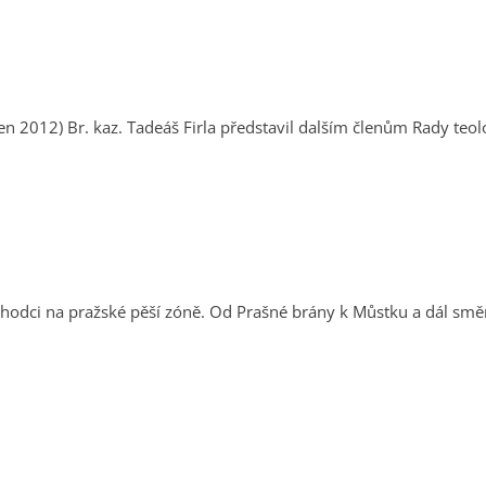
ásledoval další rozhovor
hodci na pražské pěší zóně. Od Prašné brány k Můstku a dál směr