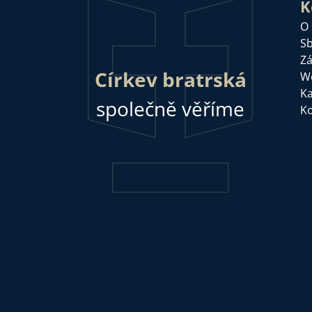
K
O
Sb
Zá
Církev bratrská
W
Ka
společně věříme
Ko