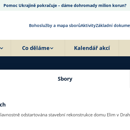
Pomoc Ukrajině pokračuje – dáme dohromady milion korun?
Bohoslužby a mapa sborů
Aktivity
Základní dokume
Co děláme
Kalendář akcí
Sbory
ích
 slavnostně odstartována stavební rekonstrukce domu Elim v Drah