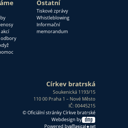
láme
Ostatní
Tiskové zprávy
žby
Whistleblowing
řenosy
Informační
 akcí
memorandum
a odbory
když
pomoc
Církev bratrská
Soukenická 1193/15
110 00 Praha 1 – Nové Město
IČ: 00445215
© Oficiální stránky Církve bratrské
Webdesign by
Powered by