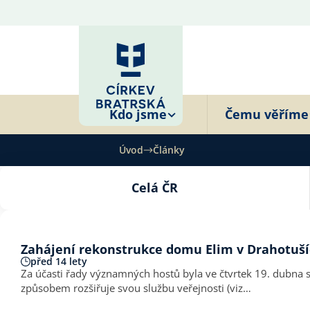
Kdo jsme
Čemu věříme
Úvod
Články
Celá ČR
Zahájení rekonstrukce domu Elim v Drahotuš
před 14 lety
Za účasti řady významných hostů byla ve čtvrtek 19. dubna
způsobem rozšiřuje svou službu veřejnosti (viz…