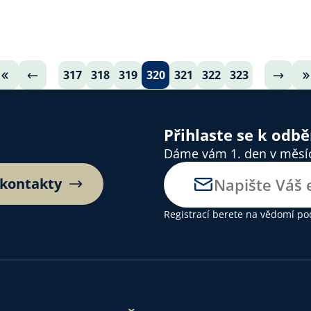
317
318
319
320
321
322
323
Přihlaste se k odb
Dáme vám 1. den v měsíci
 kontakty
Registrací berete na vědomí
po