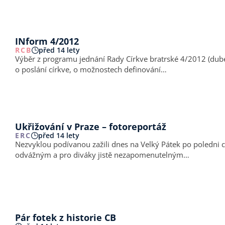
INform 4/2012
RCB
před 14 lety
Výběr z programu jednání Rady Církve bratrské 4/2012 (duben 2012) Br. kaz. Tadeáš Firla představil dalším členům Rady teologii Kristovy církve podle J 17. N
o poslání církve, o možnostech definování…
Ukřižování v Praze – fotoreportáž
ERC
před 14 lety
Nezvyklou podívanou zažili dnes na Velký Pátek po poledni c
odvážným a pro diváky jistě nezapomenutelným…
Pár fotek z historie CB