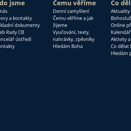
do jsme
Čemu věříme
Co dě
 nás
Denní zamyšlení
Aktuality
ory a kontakty
Čemu věříme a jak
Bohoslu
kladní dokumenty
žijeme
Online p
eb Rady CB
Vyučování, texty,
Kalendář
ncelář ústředí
nahrávky, zpěvníky
Aktivity 
ntakty
Hledám Boha
Co dělat 
Hledám 