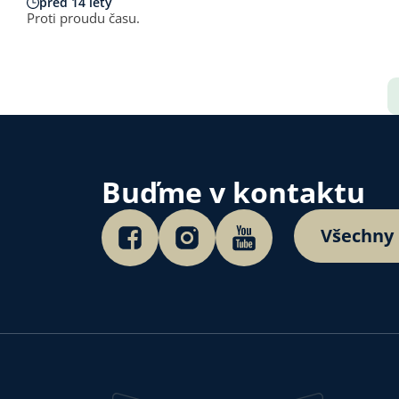
před 14 lety
Proti proudu času.
Buďme v kontaktu
Všechny