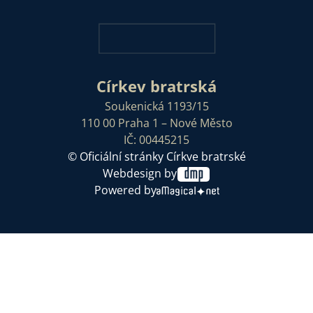
Církev bratrská
Soukenická 1193/15
110 00 Praha 1 – Nové Město
IČ: 00445215
© Oficiální stránky Církve bratrské
Webdesign by
Powered by