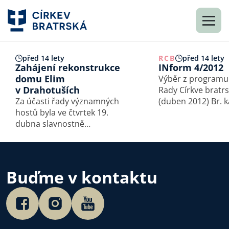
před 14 lety
RCB
před 14 lety
Zahájení rekonstrukce
INform 4/2012
domu Elim
Výběr z programu
v Drahotuších
Rady Církve bratr
Za účasti řady významných
(duben 2012) Br. kaz. Tadeáš
hostů byla ve čtvrtek 19.
Firla představil da
dubna slavnostně
členům Rady teolo
odstartována stavební
Kristovy církve pod
rekonstrukce domu Elim
Následoval další 
v Drahotuších. Sbor Církve
o poslání církve,
bratrské v Hranicích tak
o možnostech def
Buďme v kontaktu
mimořádným způsobem
rozšiřuje svou službu
veřejnosti (viz…