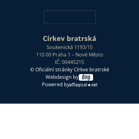
Církev bratrská
Soukenická 1193/15
110 00 Praha 1 – Nové Město
IČ: 00445215
© Oficiální stránky Církve bratrské
Webdesign by
Powered by