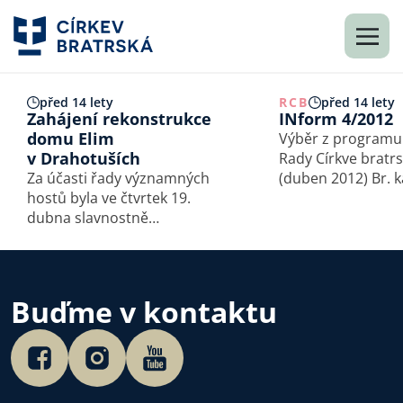
před 14 lety
RCB
před 14 lety
Zahájení rekonstrukce
INform 4/2012
domu Elim
Výběr z programu
v Drahotuších
Rady Církve bratr
Za účasti řady významných
(duben 2012) Br. kaz. Tadeáš
hostů byla ve čtvrtek 19.
Firla představil da
dubna slavnostně
členům Rady teolo
odstartována stavební
Kristovy církve pod
rekonstrukce domu Elim
Následoval další 
v Drahotuších. Sbor Církve
o poslání církve,
bratrské v Hranicích tak
o možnostech def
Buďme v kontaktu
mimořádným způsobem
rozšiřuje svou službu
veřejnosti (viz…