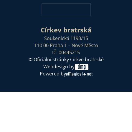
Církev bratrská
Soukenická 1193/15
110 00 Praha 1 – Nové Město
IČ: 00445215
© Oficiální stránky Církve bratrské
Webdesign by
Powered by