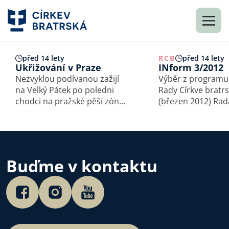
před 14 lety
RCB
před 14 lety
Ukřižování v Praze
INform 3/2012
Nezvyklou podívanou zažijí
Výběr z programu
na Velký Pátek po poledni
Rady Církve bratr
chodci na pražské pěší zóně.
(březen 2012) Rada Církve
Od Prašné brány k Můstku
bratrské zpracová
a dál směrem k Národní
prostřednictvím t
třídě budou moci sledovat
zprávu o své činno
divadelníky, kteří odvážným
v minulém roce, k
a pro diváky jistě
předložena Konfer
Buďme v kontaktu
nezapomenutelným…
Zpráva Rady zach