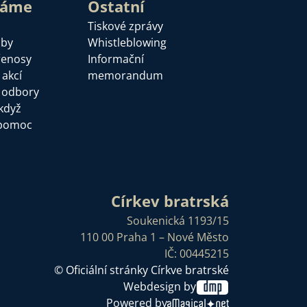
láme
Ostatní
Tiskové zprávy
žby
Whistleblowing
řenosy
Informační
 akcí
memorandum
a odbory
když
pomoc
Církev bratrská
Soukenická 1193/15
110 00 Praha 1 – Nové Město
IČ: 00445215
© Oficiální stránky Církve bratrské
Webdesign by
Powered by