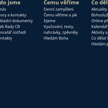
do jsme
Čemu věříme
Co dě
 nás
Denní zamyšlení
Aktuality
ory a kontakty
Čemu věříme a jak
Bohoslu
kladní dokumenty
žijeme
Online p
eb Rady CB
Vyučování, texty,
Kalendář
ncelář ústředí
nahrávky, zpěvníky
Aktivity 
ntakty
Hledám Boha
Co dělat 
Hledám 