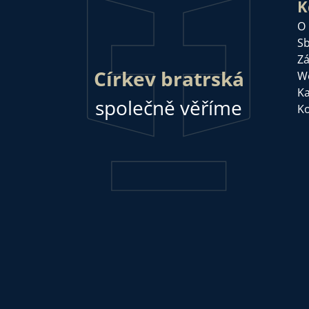
K
O
Sb
Zá
Církev bratrská
W
Ka
společně věříme
Ko