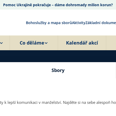
Pomoc Ukrajině pokračuje – dáme dohromady milion korun?
Bohoslužby a mapa sborů
Aktivity
Základní dokume
Co děláme
Kalendář akcí
Sbory
alespoň hodinu času, kdy nebudete pokud možno) rušeni. Nalaďte se