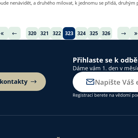
de nenávidět, a druhého milovat, k jednomu se přidá, druhým p
320
321
322
323
324
325
326
Přihlaste se k odb
Dáme vám 1. den v měsíci
 kontakty
Registrací berete na vědomí
po