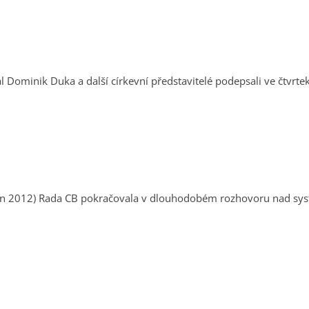
l Dominik Duka a další církevní představitelé podepsali ve čtvr
rávy sborů. Jak bylo