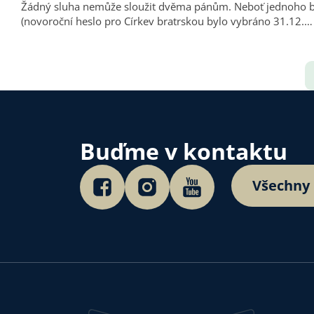
Žádný sluha nemůže sloužit dvěma pánům. Neboť jednoho bu
(novoroční heslo pro Církev bratrskou bylo vybráno 31.12.…
Buďme v kontaktu
Všechny