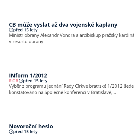
CB může vyslat až dva vojenské kaplany
před 15 lety
Ministr obrany Alexandr Vondra a arcibiskup pražský kardiná
v resortu obrany.
INform 1/2012
RCB
před 15 lety
Výběr z programu jednání Rady Církve bratrské 1/2012 (leden 2012) Rada CB pokračovala v dlouhodobém rozhovoru nad systémem vnitřního uspořádání a sp
konstatováno na Společné konferenci v Bratislavě,…
Novoroční heslo
před 15 lety