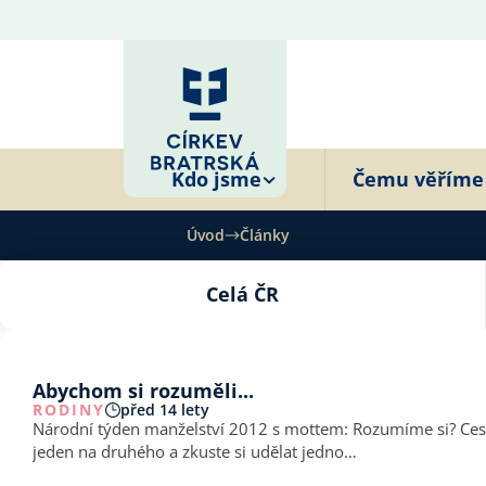
Kdo jsme
Čemu věříme
Úvod
Články
Celá ČR
Abychom si rozuměli...
RODINY
před 14 lety
Národní týden manželství 2012 s mottem: Rozumíme si? Cesty k lepší komunikaci v manželství. Najděte si na sebe 
jeden na druhého a zkuste si udělat jedno…