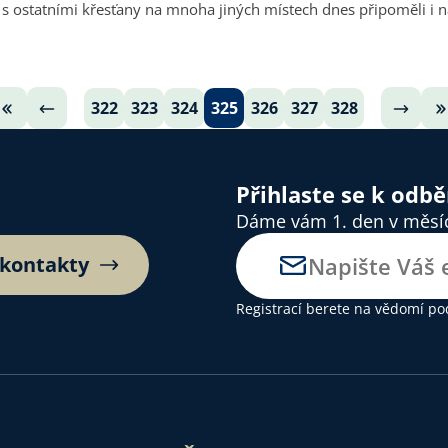
 s ostatními křesťany na mnoha jiných místech dnes připoměli i n
322
323
324
325
326
327
328
Přihlaste se k odb
Dáme vám 1. den v měsíci
 kontakty
Registrací berete na vědomí
po