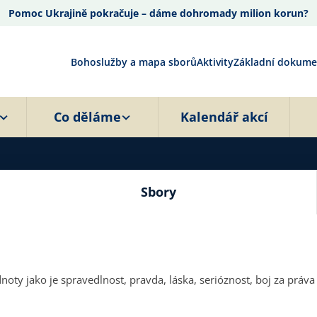
Pomoc Ukrajině pokračuje – dáme dohromady milion korun?
Bohoslužby a mapa sborů
Aktivity
Základní dokume
Co děláme
Kalendář akcí
Sbory
oty jako je spravedlnost, pravda, láska, serióznost, boj za práva