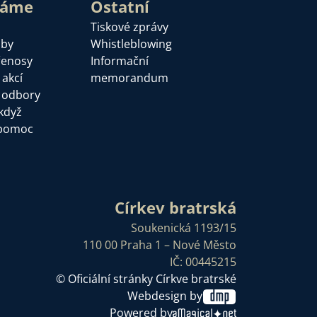
láme
Ostatní
Tiskové zprávy
žby
Whistleblowing
řenosy
Informační
 akcí
memorandum
a odbory
když
pomoc
Církev bratrská
Soukenická 1193/15
110 00 Praha 1 – Nové Město
IČ: 00445215
© Oficiální stránky Církve bratrské
Webdesign by
Powered by