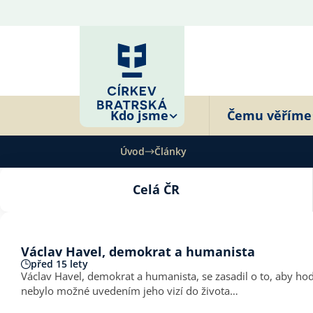
Kdo jsme
Čemu věříme
Úvod
Články
Celá ČR
Václav Havel, demokrat a humanista
před 15 lety
Václav Havel, demokrat a humanista, se zasadil o to, aby hodn
nebylo možné uvedením jeho vizí do života…