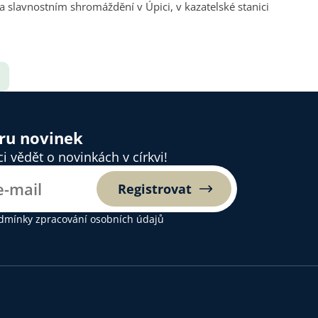
a slavnostním shromáždění v Úpici, v kazatelské stanici
ěru novinek
 vědět o novinkách v církvi!
Registrovat
dmínky zpracování osobních údajů