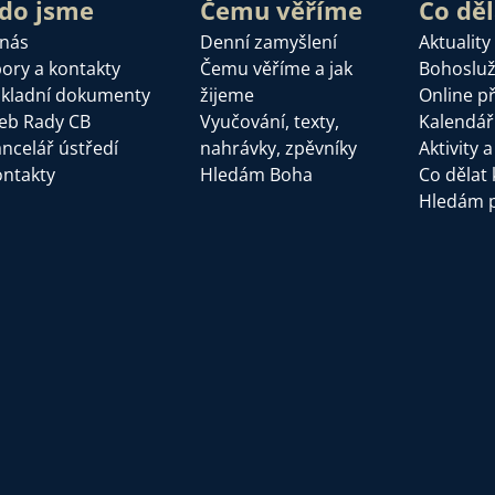
do jsme
Čemu věříme
Co dě
 nás
Denní zamyšlení
Aktuality
ory a kontakty
Čemu věříme a jak
Bohoslu
kladní dokumenty
žijeme
Online p
eb Rady CB
Vyučování, texty,
Kalendář
ncelář ústředí
nahrávky, zpěvníky
Aktivity 
ntakty
Hledám Boha
Co dělat 
Hledám 