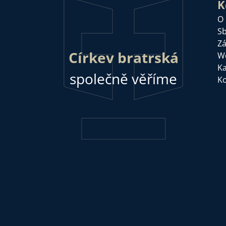
K
O
Sb
Zá
Církev bratrská
W
Ka
společně věříme
Ko