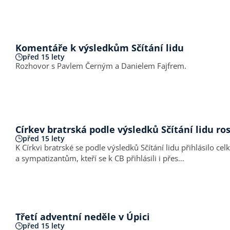
Komentáře k výsledkům Sčítání lidu
před 15 lety
Rozhovor s Pavlem Černým a Danielem Fajfrem.
Církev bratrská podle výsledků Sčítání lidu ro
před 15 lety
K Církvi bratrské se podle výsledků Sčítání lidu přihlásilo
a sympatizantům, kteří se k CB přihlásili i přes…
Třetí adventní neděle v Úpici
před 15 lety