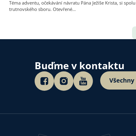
Téma adventu, očekávání návratu Pána Ježíše Krista, si spolu
trutnovského sboru. Otevřené…
Buďme v kontaktu
Všechny