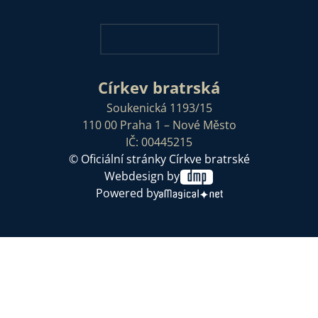
Církev bratrská
Soukenická 1193/15
110 00 Praha 1 – Nové Město
IČ: 00445215
© Oficiální stránky Církve bratrské
Webdesign by
Powered by