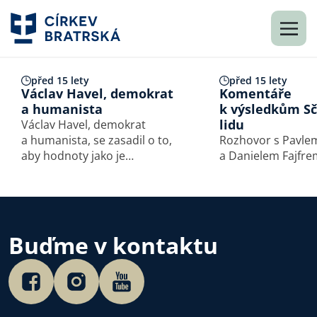
před 15 lety
před 15 lety
Václav Havel, demokrat
Komentáře
a humanista
k výsledkům Sč
lidu
Václav Havel, demokrat
a humanista, se zasadil o to,
Rozhovor s Pavle
aby hodnoty jako je
a Danielem Fajfre
spravedlnost, pravda, láska,
serióznost, boj za práva
druhých, se staly páteří naší
občanské společnosti.
Škoda, že nebylo možné
Buďme v kontaktu
uvedením jeho vizí do
života…