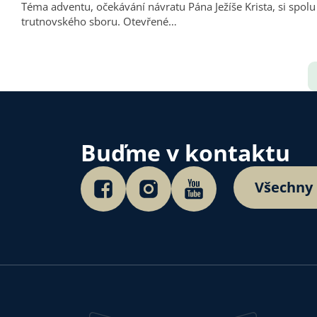
Téma adventu, očekávání návratu Pána Ježíše Krista, si spolu
trutnovského sboru. Otevřené…
Buďme v kontaktu
Všechny