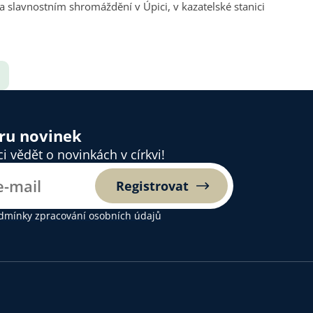
a slavnostním shromáždění v Úpici, v kazatelské stanici
ěru novinek
 vědět o novinkách v církvi!
Registrovat
dmínky zpracování osobních údajů