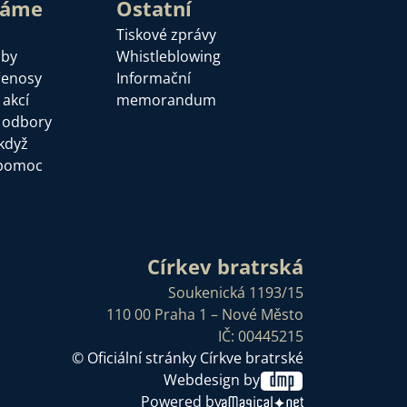
láme
Ostatní
Tiskové zprávy
žby
Whistleblowing
řenosy
Informační
 akcí
memorandum
a odbory
když
pomoc
Církev bratrská
Soukenická 1193/15
110 00 Praha 1 – Nové Město
IČ: 00445215
© Oficiální stránky Církve bratrské
Webdesign by
Powered by