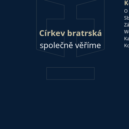
K
O
Sb
Zá
Církev bratrská
W
Ka
společně věříme
Ko