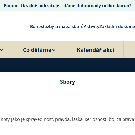
Pomoc Ukrajině pokračuje – dáme dohromady milion korun?
Bohoslužby a mapa sborů
Aktivity
Základní dokume
Co děláme
Kalendář akcí
Sbory
oty jako je spravedlnost, pravda, láska, serióznost, boj za práva