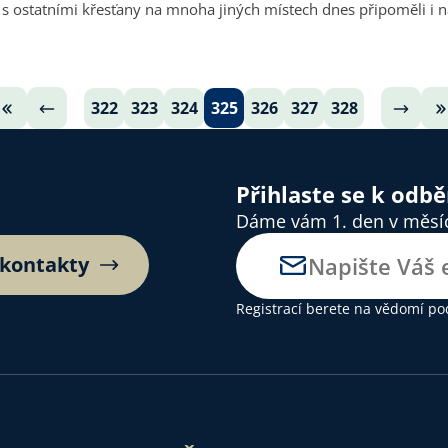
 s ostatními křesťany na mnoha jiných místech dnes připoměli i n
322
323
324
325
326
327
328
Přihlaste se k odb
Dáme vám 1. den v měsíci
 kontakty
Registrací berete na vědomí
po