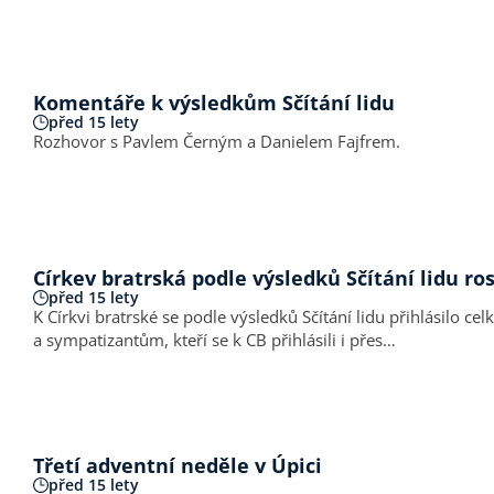
Komentáře k výsledkům Sčítání lidu
před 15 lety
Rozhovor s Pavlem Černým a Danielem Fajfrem.
Církev bratrská podle výsledků Sčítání lidu ro
před 15 lety
K Církvi bratrské se podle výsledků Sčítání lidu přihlásilo
a sympatizantům, kteří se k CB přihlásili i přes…
Třetí adventní neděle v Úpici
před 15 lety