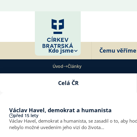
Kdo jsme
Čemu věříme
Úvod
Články
Celá ČR
Václav Havel, demokrat a humanista
před 15 lety
Václav Havel, demokrat a humanista, se zasadil o to, aby hodn
nebylo možné uvedením jeho vizí do života…