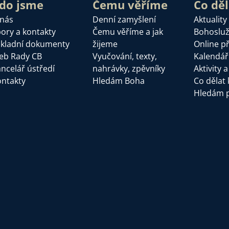
do jsme
Čemu věříme
Co dě
 nás
Denní zamyšlení
Aktuality
ory a kontakty
Čemu věříme a jak
Bohoslu
kladní dokumenty
žijeme
Online p
eb Rady CB
Vyučování, texty,
Kalendář
ncelář ústředí
nahrávky, zpěvníky
Aktivity 
ntakty
Hledám Boha
Co dělat 
Hledám 